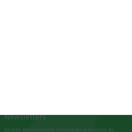
3.º Local Summit
07/10/2026
SAIBA MAIS
Newsletters
Receba gratuitamente informação económica de