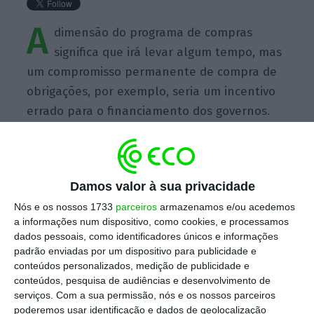
A
dimensão do programa de compras
significa que irá levar algum tempo, mas
um compromisso permanente de compra de
obrigações, por exemplo, seria um incentivo
errado para o financiamento dos governos.
Damos valor à sua privacidade
https://eco.sapo.pt/quote/yves-mersch-a-dimensao-do-programa-de-compras-significa-que-ira-levar-3/
Copiar
Nós e os nossos 1733
parceiros
armazenamos e/ou acedemos
a informações num dispositivo, como cookies, e processamos
dados pessoais, como identificadores únicos e informações
padrão enviadas por um dispositivo para publicidade e
Assine o ECO Premium
conteúdos personalizados, medição de publicidade e
conteúdos, pesquisa de audiências e desenvolvimento de
serviços.
Com a sua permissão, nós e os nossos parceiros
No momento em que a informação é
poderemos usar identificação e dados de geolocalização