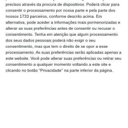
precisos através da procura de dispositivos. Poderá clicar para
mais importante do que nunca, apoie
consentir o processamento por nossa parte e pela parte dos
o jornalismo independente e rigoroso.
nossos 1733 parceiros, conforme descrito acima. Em
alternativa, pode aceder a informações mais pormenorizadas e
alterar as suas preferências antes de consentir ou recusar o
De que forma? Assine o ECO Premium e
consentimento.
Tenha em atenção que algum processamento
tenha acesso a notícias exclusivas, à
dos seus dados pessoais poderá não exigir o seu
opinião que conta, às reportagens e
consentimento, mas que tem o direito de se opor a esse
processamento. As suas preferências serão aplicadas apenas a
especiais que mostram o outro lado da
este website. Você pode alterar suas preferências ou retirar seu
história.
consentimento a qualquer momento voltando a este site e
clicando no botão "Privacidade" na parte inferior da página.
Esta assinatura é uma forma de apoiar
o ECO e os seus jornalistas. A nossa
contrapartida é o jornalismo
independente, rigoroso e credível.
Assine já