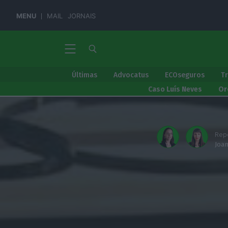
MENU
MAIL
JORNAIS
Últimas
Advocatus
ECOseguros
T
Caso Luís Neves
Or
Rep
Joa