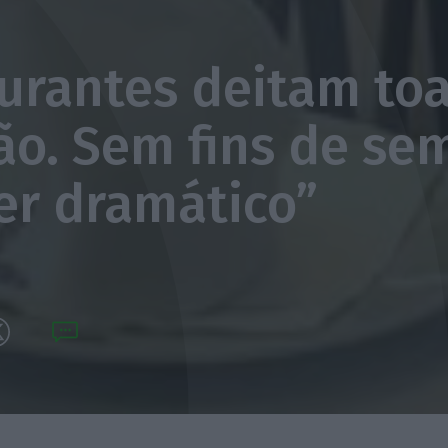
urantes deitam to
ão. Sem fins de s
ser dramático”