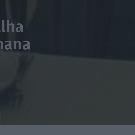
alha
emana