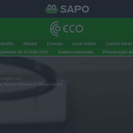
rabalho
eRadar
EContas
Local Online
Capital Verde
çamento do Estado 2027
Exames nacionais
Privatização d
ortagem por:
na Morais Fonseca
e
Fátima Castro