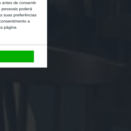
s antes de consentir
 pessoais poderá
s suas preferências
 consentimento a
da página.