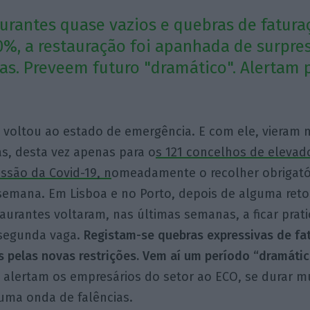
urantes quase vazios e quebras de fatur
%, a restauração foi apanhada de surpre
s. Preveem futuro "dramático". Alertam 
 voltou ao estado de emergência. E com ele, vieram
s, desta vez apenas para o
s 121 concelhos de elevad
issão da
Covid-19, n
omeadamente o recolher obrigatór
 semana. Em Lisboa e no Porto, depois de alguma re
taurantes voltaram, nas últimas semanas, a ficar pra
 segunda vaga.
Registam-se quebras expressivas de fa
 pelas novas restrições. Vem aí um período “dramátic
 alertam os empresários do setor ao ECO, se durar 
 uma onda de falências.