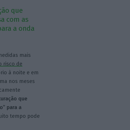
ação que
sa com as
para a onda
 medidas mais
o risco de
io à noite e em
toma nos meses
ticamente
turação que
o” para a
muito tempo pode