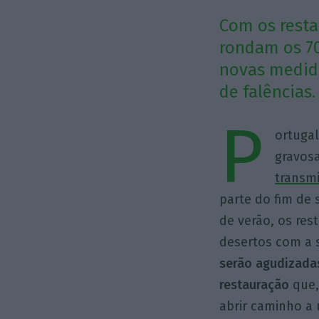
Com os resta
rondam os 70
novas medida
de falências.
P
ortugal
gravosa
transm
parte do fim de
de verão, os res
desertos com a
serão agudizadas
restauração
que,
abrir caminho a