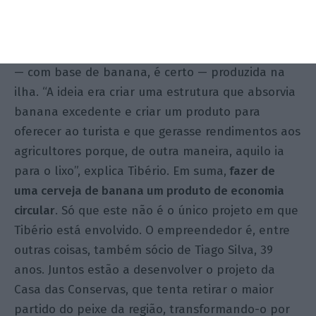
fórmula da Bananika, uma cerveja feita de banana.
Mariana de Araújo Barbosa/ECO
Mas a Bananika vai muito além de ter uma cerveja
— com base de banana, é certo — produzida na
ilha. “A ideia era criar uma estrutura que absorvia
banana excedente e criar um produto para
oferecer ao turista e que gerasse rendimentos aos
agricultores porque, de outra maneira, aquilo ia
para o lixo”, explica Tibério. Em suma,
fazer de
uma cerveja de banana um produto de economia
circular
. Só que este não é o único projeto em que
Tibério está envolvido. O empreendedor é, entre
outras coisas, também sócio de Tiago Silva, 39
anos. Juntos estão a desenvolver o projeto da
Casa das Conservas, que tenta retirar o maior
partido do peixe da região, transformando-o por