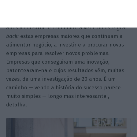
O objetivo, muitas vezes, é o caminho. “Demora
anos a construir e tem muito a ver com este
give
back:
estas empresas maiores que continuam a
alimentar negócio, a investir e a procurar novas
empresas para resolver novos problemas.
Empresas que conseguiram uma inovação,
patentearam-na e cujos resultados vêm, muitas
vezes, de uma investigação de 20 anos. É um
caminho — vendo a história do sucesso parece
muito simples — longo mas interessante”,
detalha.