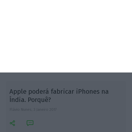
Tim Cook continua a ganhar milhões. Desde que
entrou em funções da Apple já recebeu mais de 350
milhões de dólares, sendo que quase metade do
total foi em 2016.
Apple poderá fabricar iPhones na
Índia. Porquê?
Flávio Nunes,
3 Janeiro 2017
F