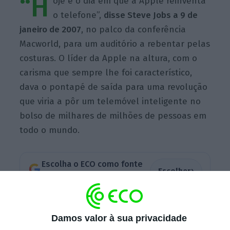
“H
oje é o dia em que a Apple reinventa
o telefone”,
disse Steve Jobs a 9 de
janeiro de 2007
, no palco da conferência
Macworld, para um auditório a rebentar pelas
costuras. O líder da Apple na altura, com o
carisma que sempre lhe foi característico,
dava o pontapé de saída para uma revolução
que viria a pôr um telemóvel inteligente no
bolso de milhares de milhões de pessoas em
todo o mundo.
Escolha o ECO como fonte
›
Escolher
preferida no Google
Isso mesmo. Foi há precisamente uma década
Damos valor à sua privacidade
que o público tomou conhecimento do que é