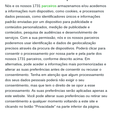
refere-se aos cerca de 1.500 portugueses
Nós e os nossos 1731
parceiros
armazenamos e/ou acedemos
residentes no Qatar, na sua maioria jovens,
a informações num dispositivo, como cookies, e processamos
que exercem funções de gestão ou estão em
dados pessoais, como identificadores únicos e informações
empresas ligadas a novas tecnologias.
padrão enviadas por um dispositivo para publicidade e
conteúdos personalizados, medição de publicidade e
conteúdos, pesquisa de audiências e desenvolvimento de
“Além do diálogo político, gostaria nesta
serviços.
Com a sua permissão, nós e os nossos parceiros
visita de elevar os laços bilaterais
poderemos usar identificação e dados de geolocalização
precisos através da procura de dispositivos. Poderá clicar para
económicos e culturais. Na segunda-feira [ao
consentir o processamento por nossa parte e pela parte dos
fim da tarde], terei um encontro com a
nossos 1731 parceiros, conforme descrito acima. Em
comunidade portuguesa residente no Qatar,
alternativa, pode aceder a informações mais pormenorizadas e
alterar as suas preferências antes de consentir ou recusar o
que é composta por profissionais qualificados
consentimento.
Tenha em atenção que algum processamento
e que estão integrados em diferentes áreas,
dos seus dados pessoais poderá não exigir o seu
dando um contributo para a economia deste
consentimento, mas que tem o direito de se opor a esse
processamento. As suas preferências serão aplicadas apenas a
país.
Esta comunidade portuguesa é a imagem
este website. Você pode alterar suas preferências ou retirar seu
de um país moderno, virado para as novas
consentimento a qualquer momento voltando a este site e
tecnologias e orientado para o futuro”, afirma
clicando no botão "Privacidade" na parte inferior da página.