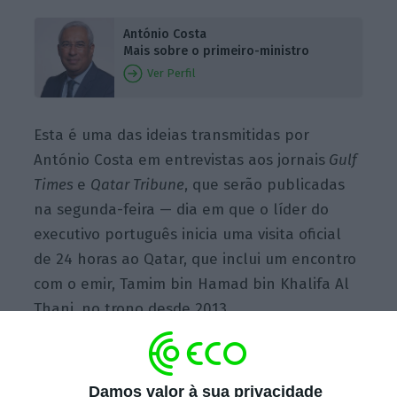
António Costa
Mais sobre o primeiro-ministro
Ver Perfil
Esta é uma das ideias transmitidas por
António Costa em entrevistas aos jornais
Gulf
Times
e
Qatar Tribune
, que serão publicadas
na segunda-feira — dia em que o líder do
executivo português inicia uma visita oficial
de 24 horas ao Qatar, que inclui um encontro
com o emir, Tamim bin Hamad bin Khalifa Al
Thani, no trono desde 2013.
Nas duas entrevistas, o primeiro-ministro
Damos valor à sua privacidade