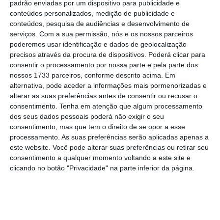
padrão enviadas por um dispositivo para publicidade e
conteúdos personalizados, medição de publicidade e
conteúdos, pesquisa de audiências e desenvolvimento de
serviços.
Com a sua permissão, nós e os nossos parceiros
poderemos usar identificação e dados de geolocalização
precisos através da procura de dispositivos. Poderá clicar para
Momentos-chave
consentir o processamento por nossa parte e pela parte dos
nossos 1733 parceiros, conforme descrito acima. Em
alternativa, pode aceder a informações mais pormenorizadas e
06/06/17 - 11:12
06/06/17 - 11:01
alterar as suas preferências antes de consentir ou recusar o
Catroga: Solidariedade unânime com
Mexia não pagari
consentimento.
Tenha em atenção que algum processamento
Mexia e toda a gestão da EDP
estivesse intran
dos seus dados pessoais poderá não exigir o seu
dos CMEC
consentimento, mas que tem o direito de se opor a esse
processamento. As suas preferências serão aplicadas apenas a
este website. Você pode alterar suas preferências ou retirar seu
6 de Junho de 2017, às 11:17
⋮
consentimento a qualquer momento voltando a este site e
clicando no botão "Privacidade" na parte inferior da página.
Terminou a conferência de imprensa de
António Mexia na sede da EDP, em Lisboa.
Com isso termina também o nosso live