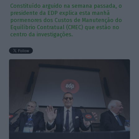
Constituído arguido na semana passada, o
presidente da EDP explica esta manhã
pormenores dos Custos de Manutenção do
Equilíbrio Contratual (CMEC) que estão no
centro da investigações.