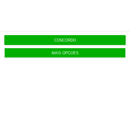
Alberto Teixeira
CONCORDO
6 de Junho de 2017, às 11:01
⋮
MAIS OPÇÕES
Mexia não pagaria curso a Pinho se
estivesse intranquilo com o caso dos
CMEC
Se não estivesse tranquilo com o
assunto, Mexia diz que não teria
convidado Manuel Pinho para um curso
na Universidade de Columbia. O
presidente da EDP precisou ainda o valor