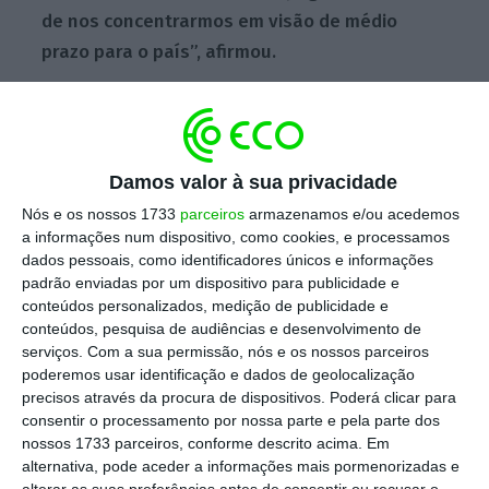
de nos concentrarmos em visão de médio
prazo para o país”, afirmou.
Damos valor à sua privacidade
Nós e os nossos 1733
parceiros
armazenamos e/ou acedemos
a informações num dispositivo, como cookies, e processamos
dados pessoais, como identificadores únicos e informações
padrão enviadas por um dispositivo para publicidade e
conteúdos personalizados, medição de publicidade e
conteúdos, pesquisa de audiências e desenvolvimento de
Fernando Medina abraça António Costa após se saber que foi
serviços.
Com a sua permissão, nós e os nossos parceiros
reeleito para a Câmara de Lisboa.
poderemos usar identificação e dados de geolocalização
Paula Nunes/ECO
precisos através da procura de dispositivos. Poderá clicar para
consentir o processamento por nossa parte e pela parte dos
nossos 1733 parceiros, conforme descrito acima. Em
Em Lisboa, Medina perdeu a maioria absoluta
alternativa, pode aceder a informações mais pormenorizadas e
na Câmara Municipal, ficando com oito