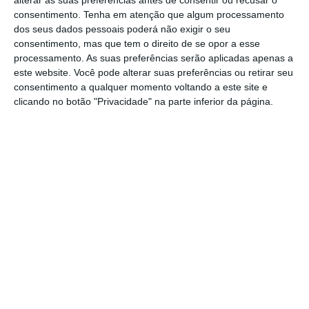
alterar as suas preferências antes de consentir ou recusar o
vereadores dos 17 que compõem a Câmara.
consentimento.
Tenha em atenção que algum processamento
dos seus dados pessoais poderá não exigir o seu
Na noite eleitoral, sem todos os resultados
consentimento, mas que tem o direito de se opor a esse
ainda conhecidos, garantiu que as promessas
processamento. As suas preferências serão aplicadas apenas a
feitas durante a campanha, sobretudo no
este website. Você pode alterar suas preferências ou retirar seu
consentimento a qualquer momento voltando a este site e
que toca à melhoria dos transportes públicos
clicando no botão "Privacidade" na parte inferior da página.
e à criação de um programa de habitação a
rendas acessíveis, seriam para cumprir.
Destes resultados, Medina
retira duas
conclusões
:
“Ganhámos força para continuar o
nosso projeto político, para aplicar um
programa que dinamiza a economia, que
aposta na redução do desemprego e na
projeção de Lisboa como grande capital
, ao
mesmo tempo que investimos na qualidade
de vida e na inclusão social”.