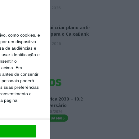
5 Agosto 2026
KPMG vai criar plano anti-
Mythos para o CaixaBank
vo, como cookies, e
por um dispositivo
6 Agosto 2026
sa de audiências e
usar identificação e
nsentir o
o acima. Em
s antes de consentir
Eventos
 pessoais poderá
s suas preferências
 consentimento a
Fábrica 2030 – 10.º
da página.
Aniversário
14/10/2026
SAIBA MAIS