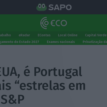
rabalho
eRadar
EContas
Local Online
Capital Verde
çamento do Estado 2027
Exames nacionais
Privatização d
EUA, é Portugal
s “estrelas em
 S&P