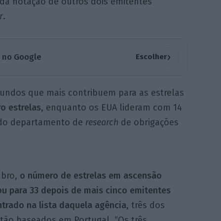
 da notação de outros dois emitentes
r
.
›
a no Google
Escolher
undos que mais contribuem para as estrelas
o estrelas
, enquanto os EUA lideram com 14
ra do departamento de
research
de obrigações
ubro,
o número de estrelas em ascensão
u para 33 depois de mais cinco emitentes
trado na lista daquela agência
, três dos
stão baseados em Portugal. “Os três