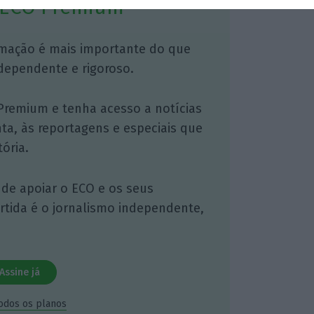
 ECO Premium
mação é mais importante do que
dependente e rigoroso.
Premium e tenha acesso a notícias
nta, às reportagens e especiais que
ória.
 de apoiar o ECO e os seus
artida é o jornalismo independente,
Assine já
todos os planos