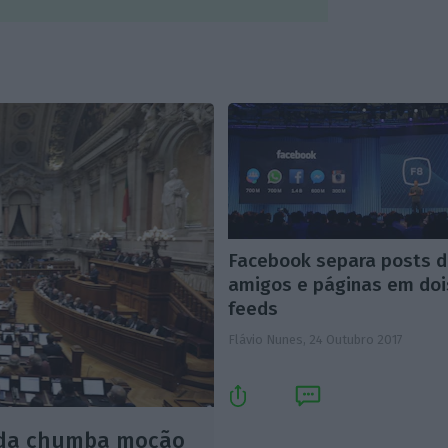
Facebook separa posts 
amigos e páginas em doi
feeds
Flávio Nunes,
24 Outubro 2017
erda chumba moção