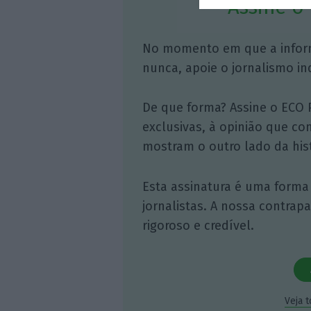
Assine o
No momento em que a infor
nunca, apoie o jornalismo in
De que forma? Assine o ECO 
exclusivas, à opinião que co
mostram o outro lado da hist
Esta assinatura é uma forma
jornalistas. A nossa contrap
rigoroso e credível.
Veja 