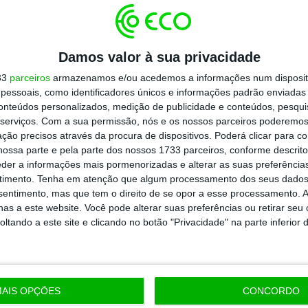
rou o
rating
de Portugal a 15 de setembro
,
efletindo uma “melhoria das previsões de
Damos valor à sua privacidade
020, assim como o sólido progresso que o
33
parceiros
armazenamos e/ou acedemos a informações num dispositi
amental e como a redução do risco de
essoais, como identificadores únicos e informações padrão enviadas 
conteúdos personalizados, medição de publicidade e conteúdos, pesqui
amento externo”.
serviços.
Com a sua permissão, nós e os nossos parceiros poderemos 
ção precisos através da procura de dispositivos. Poderá clicar para co
ossa parte e pela parte dos nossos 1733 parceiros, conforme descrit
ia reviu em alta as notações do BPI e do
eder a informações mais pormenorizadas e alterar as suas preferência
cisão de melhorar o
rating
soberano
timento.
Tenha em atenção que algum processamento dos seus dados
nsentimento, mas que tem o direito de se opor a esse processamento. A
as a este website. Você pode alterar suas preferências ou retirar seu
tando a este site e clicando no botão "Privacidade" na parte inferior 
https://eco.sapo.pt/2017/10/25/a-seguir-aos-eua-e-portugal-quem-tem-mais-estrelas-em-ascensao-na-sp/
Copiar
AIS OPÇÕES
CONCORDO