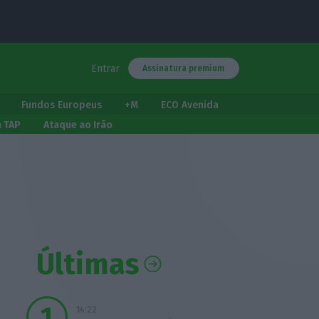
Entrar
Assinatura premium
Fundos Europeus
+M
ECO Avenida
a TAP
Ataque ao Irão
Últimas
14:22