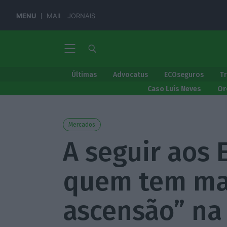
MENU
MAIL
JORNAIS
Últimas
Advocatus
ECOseguros
T
Caso Luís Neves
Or
Mercados
A seguir aos 
quem tem mai
ascensão” na