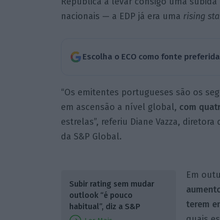
República a levar consigo uma subida
nacionais — a EDP já era uma
rising sta
Escolha o ECO como fonte preferid
“Os emitentes portugueses são os seg
em ascensão a nível global,
com quatr
estrelas”, referiu Diane Vazza, direto
da S&P Global.
Em out
Subir rating sem mudar
aumento
outlook “é pouco
terem en
habitual”, diz a S&P
quais e