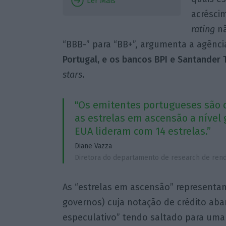
Ler Mais
acrésci
rating
nã
“BBB-” para “BB+”, argumenta a agênc
Portugal, e os bancos BPI e Santander 
stars
.
"Os emitentes portugueses são 
as estrelas em ascensão a nível 
EUA lideram com 14 estrelas.”
Diane Vazza
Diretora do departamento de research de rend
As “estrelas em ascensão” representa
governos) cuja notação de crédito ab
especulativo” tendo saltado para uma 