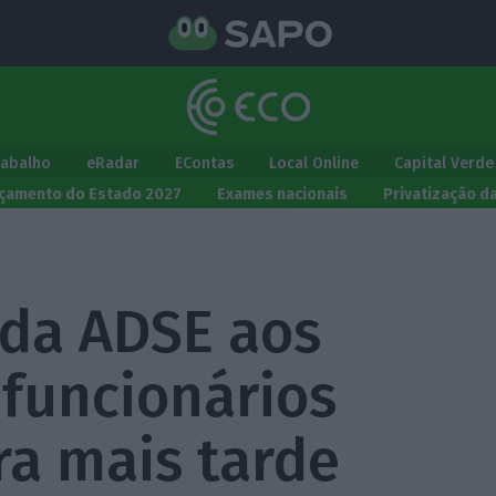
rabalho
eRadar
EContas
Local Online
Capital Verde
çamento do Estado 2027
Exames nacionais
Privatização d
da ADSE aos
 funcionários
ra mais tarde