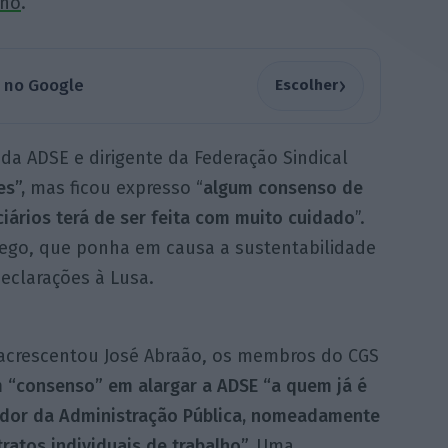
ano
.
›
a no Google
Escolher
a ADSE e dirigente da Federação Sindical
s”,
mas ficou expresso “
algum consenso de
iários terá de ser feita com muito cuidado
”.
ego, que ponha em causa a sustentabilidade
declarações à Lusa.
, acrescentou José Abraão, os membros do CGS
m “consenso” em alargar a ADSE “a quem já é
ador da Administração Pública, nomeadamente
ratos individuais de trabalho”.
Uma