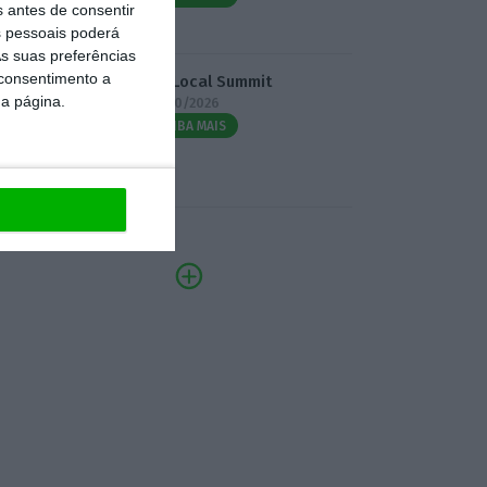
s antes de consentir
 pessoais poderá
s suas preferências
 consentimento a
3.º Local Summit
da página.
07/10/2026
SAIBA MAIS