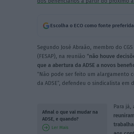
dos beneficiários a partir do próximo 
Escolha o ECO como fonte preferid
Segundo José Abraão, membro do CGS d
(FESAP), na reunião
“não houve decisõe
que a abertura da ADSE a novos benefic
“Não pode ser feito um alargamento c
da ADSE”, defendeu o sindicalista em 
Para já
Afinal o que vai mudar na
reunira
ADSE, e quando?
trabalh
Ler Mais
aos cont