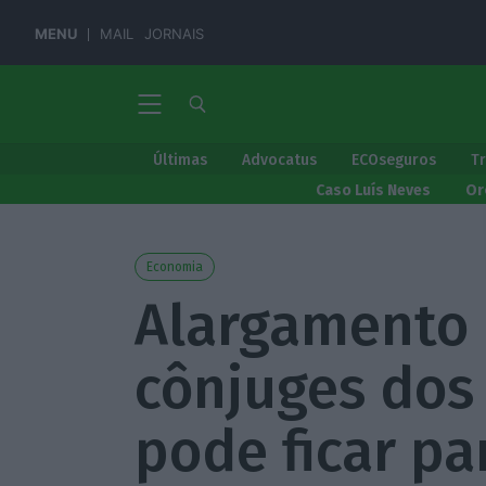
MENU
MAIL
JORNAIS
Últimas
Advocatus
ECOseguros
T
Caso Luís Neves
Or
Economia
Alargamento 
cônjuges dos
pode ficar pa