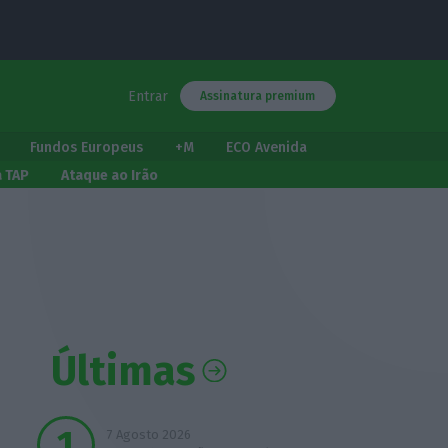
Entrar
Assinatura premium
Fundos Europeus
+M
ECO Avenida
a TAP
Ataque ao Irão
Últimas
7 Agosto 2026