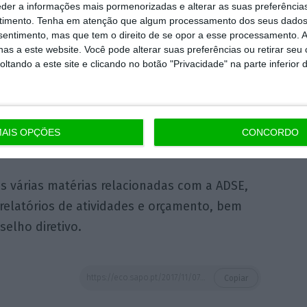
 ADSE é presidido pelo ex-líder da UGT João
eder a informações mais pormenorizadas e alterar as suas preferência
 e é composto por 17 membros, dos quais
timento.
Tenha em atenção que algum processamento dos seus dados
nsentimento, mas que tem o direito de se opor a esse processamento. A
ão representantes dos beneficiários (ligados
as a este website. Você pode alterar suas preferências ou retirar seu
icatos), três de organizações sindicais e seis
tando a este site e clicando no botão "Privacidade" na parte inferior 
istérios da Saúde e das Finanças. O conselho
inda com dois membros das associações dos
, um da Associação Nacional de Municípios
AIS OPÇÕES
CONCORDO
ional de Freguesias.
s várias matérias relacionadas com a ADSE,
 relatórios de atividades e orçamento, bem
elho diretivo.
https://eco.sapo.pt/2017/11/07/conselho-geral-da-adse-defende-reducao-das-contribuicoes-dos-beneficiarios/
Copiar