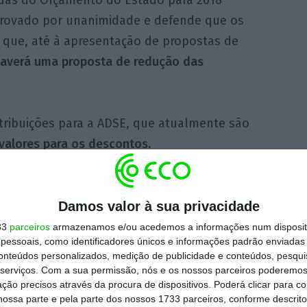
das do Orçamento do Estado para 2018
 aprovado por unanimidade e defende que os
 que, até à apresentação de propostas de
averá uma proposta de redução das
tribuições para a ADSE, que atualmente são
alores para os descontos.
hoje
recomenda ainda que o Governo avance
e euros para a ADSE
, de modo a compensar
Damos valor à sua privacidade
ciários que não pagam contribuições” por
33
parceiros
armazenamos e/ou acedemos a informações num dispositi
essoais, como identificadores únicos e informações padrão enviadas 
mínimo, adiantou José Abraão, que é dirigente
conteúdos personalizados, medição de publicidade e conteúdos, pesqui
stração Pública (FESAP).
serviços.
Com a sua permissão, nós e os nossos parceiros poderemos 
ção precisos através da procura de dispositivos. Poderá clicar para co
ossa parte e pela parte dos nossos 1733 parceiros, conforme descrit