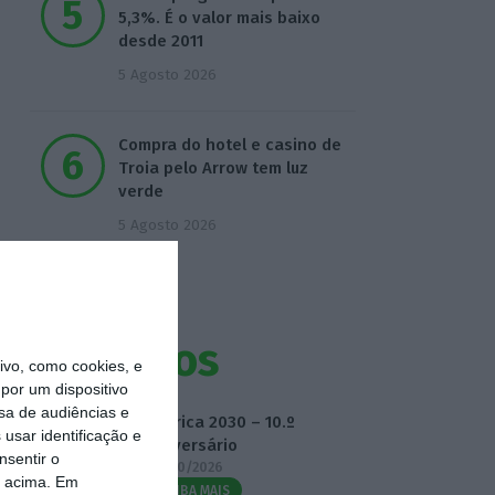
5,3%. É o valor mais baixo
desde 2011
5 Agosto 2026
Compra do hotel e casino de
Troia pelo Arrow tem luz
verde
5 Agosto 2026
Eventos
vo, como cookies, e
por um dispositivo
sa de audiências e
Fábrica 2030 – 10.º
usar identificação e
Aniversário
nsentir o
14/10/2026
o acima. Em
SAIBA MAIS