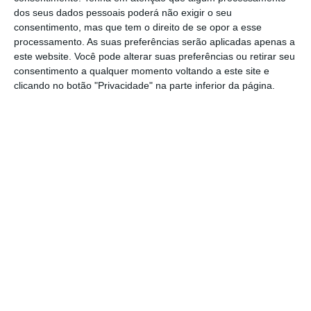
dos encargos com deslocações começou logo
dos seus dados pessoais poderá não exigir o seu
em 2015 com a saída da
troika
.
Passos Coelho,
consentimento, mas que tem o direito de se opor a esse
no seu último Orçamento do Estado, viu estas
processamento. As suas preferências serão aplicadas apenas a
este website. Você pode alterar suas preferências ou retirar seu
despesas alcançarem os 70 milhões de euros.
consentimento a qualquer momento voltando a este site e
clicando no botão "Privacidade" na parte inferior da página.
Em 2017, o Governo previa gastar 76,9 milhões
de euros neste tipo de custos — deslocações
e estadias dos membros do pessoal dos
serviços integrados e dos serviços e fundos
autónomos dos ministérios. Em 2018, esses
gastos aumentam 12,3 milhões de euros, para
atingir os 89,2 milhões.
https://eco.sapo.pt/2017/11/29/viagens-do-governo-vao-bater-recorde-de-despesa-em-2018/
Copiar