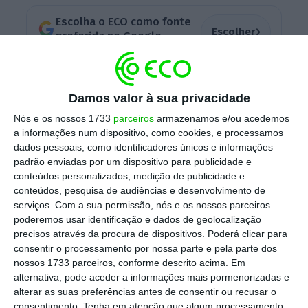
Escolha o ECO como fonte
›
Escolher
preferida no Google
Os maiores aumentos registam-se no
Damos valor à sua privacidade
ministério da Justiça e no ministério do
Planeamento e das Infraestruturas, onde a
Nós e os nossos 1733
parceiros
armazenamos e/ou acedemos
a informações num dispositivo, como cookies, e processamos
despesa será mais do que o dobro da do ano
dados pessoais, como identificadores únicos e informações
passado.
padrão enviadas por um dispositivo para publicidade e
conteúdos personalizados, medição de publicidade e
conteúdos, pesquisa de audiências e desenvolvimento de
serviços.
Com a sua permissão, nós e os nossos parceiros
poderemos usar identificação e dados de geolocalização
Orçamento do Estado para 2018 aprovado
precisos através da procura de dispositivos. Poderá clicar para
Ler Mais
consentir o processamento por nossa parte e pela parte dos
nossos 1733 parceiros, conforme descrito acima. Em
alternativa, pode aceder a informações mais pormenorizadas e
O
Correio da Manhã
destaca que
o aumento
alterar as suas preferências antes de consentir ou recusar o
consentimento.
Tenha em atenção que algum processamento