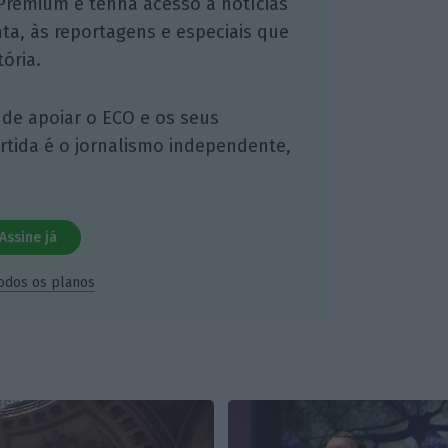
Premium e tenha acesso a notícias
nta, às reportagens e especiais que
ória.
 de apoiar o ECO e os seus
artida é o jornalismo independente,
Assine já
todos os planos