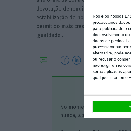
a reforma da zona euro, mas dando pr
devolução de rendimentos das família
Nós e os nossos 17
estabilização do nosso sistema financ
processamos dados p
permitido mais crescimento, melhor e
para publicidade e 
igualdade”.
desenvolvimento de 
dados de geolocaliza
processamento por n
alternativa, pode ac
ou recusar o consen
não exigir o seu co
serão aplicadas apen
qualquer momento vol
Assine o
No momento em que a infor
M
nunca, apoie o jornalismo in