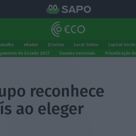
rabalho
eRadar
EContas
Local Online
Capital Verde
çamento do Estado 2027
Exames nacionais
Privatização d
rupo reconhece
ís ao eleger