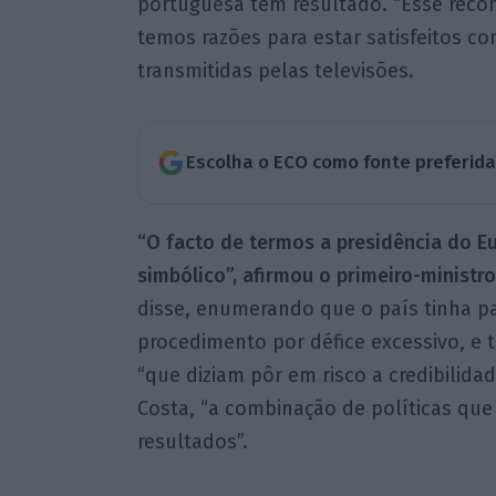
portuguesa tem resultado. “Esse recon
temos razões para estar satisfeitos co
transmitidas pelas televisões.
Escolha o ECO como fonte preferid
“O facto de termos a presidência do E
simbólico”, afirmou o primeiro-minist
disse, enumerando que o país tinha 
procedimento por défice excessivo, e 
“que diziam pôr em risco a credibilida
Costa, “a combinação de políticas qu
resultados”.