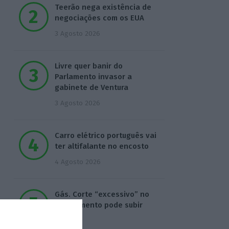
Teerão nega existência de
negociações com os EUA
3 Agosto 2026
Livre quer banir do
Parlamento invasor a
gabinete de Ventura
3 Agosto 2026
Carro elétrico português vai
ter altifalante no encosto
4 Agosto 2026
Gás. Corte “excessivo” no
investimento pode subir
custos