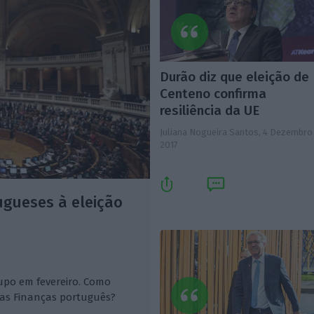
Durão diz que eleição de
Centeno confirma
resiliência da UE
Juliana Nogueira Santos,
4 Dezembro
2017
ugueses à eleição
upo em fevereiro. Como
 das Finanças português?