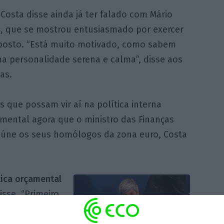
Costa disse ainda já ter falado com Mário
, que se mostrou entusiasmado por exercer
posto. “Está muito motivado, como sabem
ma personalidade serena e calma”, disse aos
tas.
 que possam vir aí na política interna
mental agora que o ministro das Finanças
reúne os seus homólogos da zona euro, Costa
tica orçamental
disse. “Primeiro,
ontribuir para