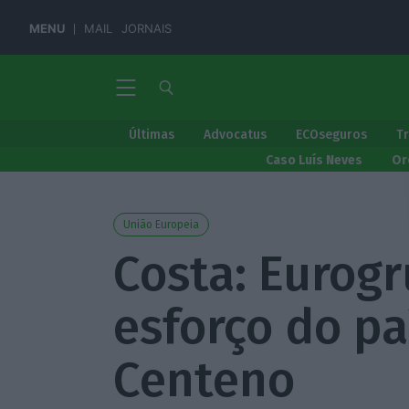
MENU
MAIL
JORNAIS
Últimas
Advocatus
ECOseguros
T
Caso Luís Neves
Or
União Europeia
Costa: Eurog
esforço do pa
Centeno