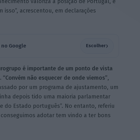
hecimento valoriza a posição de Portugal, e
m isso”, acrescentou, em declarações
›
a no Google
Escolher
urogrupo é importante de um ponto de vista
ro. “Convém não esquecer de onde viemos”
,
passado por um programa de ajustamento, um
tinha depois tido uma maioria parlamentar
de do Estado português”. No entanto, referiu
e conseguimos adotar tem vindo a ter bons