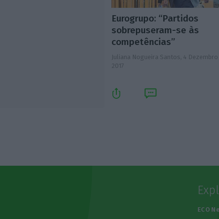
Eurogrupo: “Partidos
sobrepuseram-se às
competências”
Juliana Nogueira Santos,
4 Dezembro
2017
Exp
e
ECO N