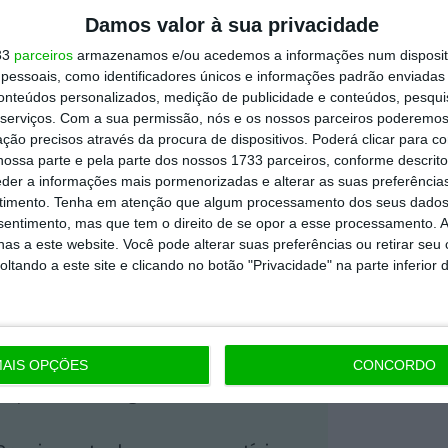
ioridade à
Damos valor à sua privacidade
s e à
Mário Centeno
33
parceiros
armazenamos e/ou acedemos a informações num dispositi
eiro, o que tem
Conheça o ministro das
essoais, como identificadores únicos e informações padrão enviadas 
mprego, maior
Finanças
conteúdos personalizados, medição de publicidade e conteúdos, pesqui
serviços.
Com a sua permissão, nós e os nossos parceiros poderemos 
Ver Perfil
ção precisos através da procura de dispositivos. Poderá clicar para co
ossa parte e pela parte dos nossos 1733 parceiros, conforme descrit
eder a informações mais pormenorizadas e alterar as suas preferência
timento.
Tenha em atenção que algum processamento dos seus dados
https://eco.sapo.pt/2017/12/04/costa-eurogrupo-reconhece-esforco-do-pais-ao-eleger-centeno/
Copiar
nsentimento, mas que tem o direito de se opor a esse processamento. A
as a este website. Você pode alterar suas preferências ou retirar seu
tando a este site e clicando no botão "Privacidade" na parte inferior 
 ECO Premium
mação é mais importante do que
AIS OPÇÕES
CONCORDO
dependente e rigoroso.