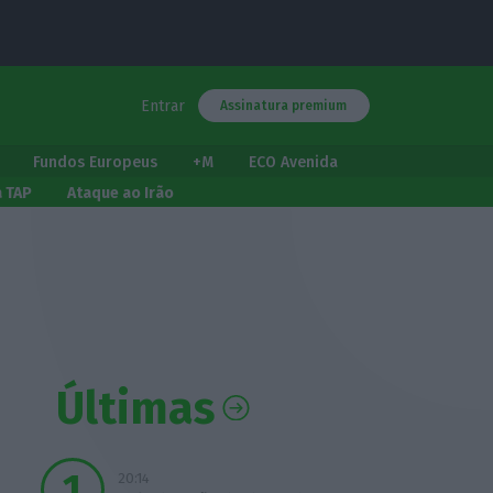
Entrar
Assinatura premium
Fundos Europeus
+M
ECO Avenida
a TAP
Ataque ao Irão
Últimas
20:14