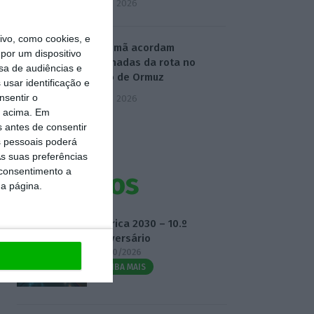
5 Agosto 2026
vo, como cookies, e
Irão e Omã acordam
por um dispositivo
coordenadas da rota no
sa de audiências e
Estreito de Ormuz
usar identificação e
nsentir o
5 Agosto 2026
o acima. Em
s antes de consentir
 pessoais poderá
s suas preferências
 consentimento a
Eventos
da página.
Fábrica 2030 – 10.º
Aniversário
14/10/2026
SAIBA MAIS