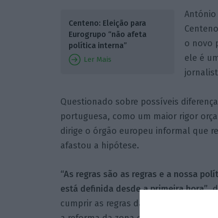
António 
Centeno: Eleição para
Centeno
Eurogrupo “não afeta
o novo 
política interna”
ele é u
Ler Mais
jornalis
Questionado sobre possíveis diferenças
portuguesa, como um maior rigor orça
dirige o órgão europeu informal que 
afastou a hipótese.
“As regras são as regras e a nossa polí
está definida desde a primeira hora”
, 
cumprir as regras da União Europeia, c