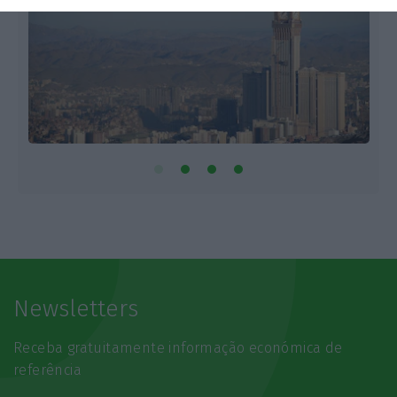
Newsletters
Receba gratuitamente informação económica de
referência