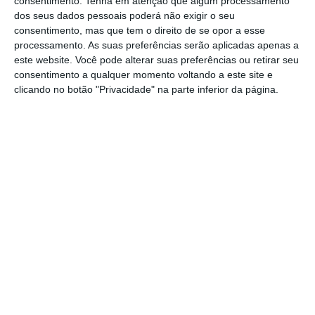
consentimento.
Tenha em atenção que algum processamento
volante?
dos seus dados pessoais poderá não exigir o seu
Ler Mais
consentimento, mas que tem o direito de se opor a esse
processamento. As suas preferências serão aplicadas apenas a
este website. Você pode alterar suas preferências ou retirar seu
O Governo saudita estima que, até 2030, a
consentimento a qualquer momento voltando a este site e
indústria cinematográfica
crie mais de 30 mil
clicando no botão "Privacidade" na parte inferior da página.
empregos permanentes e 130 mil temporários
,
contribuindo com mais de 90 mil milhões de
riyals
para a economia.
O setor conservador tem visto com maus
olhos as mudanças levadas a cabo pelo
príncipe Mohammed bin Salman,
principalmente aquelas que mexem com as
formas não religiosas de entretenimento,
como são a música ou o cinema.