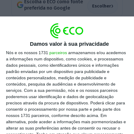
Escolha o ECO como fonte
›
Escolher
preferida no Google
Tweet from @moci_ksa
Damos valor à sua privacidade
O levantamento desta proibição, que deixou
os consumidores de cinemas sauditas presos
Nós e os nossos 1731
parceiros
armazenamos e/ou acedemos
a informações num dispositivo, como cookies, e processamos
no sexto episódio da saga
Star Wars
, em 1983,
dados pessoais, como identificadores únicos e informações
tem como principal objetivo “promover as
padrão enviadas por um dispositivo para publicidade e
atividades culturais”, ao mesmo tempo que
conteúdos personalizados, medição de publicidade e
conteúdos, pesquisa de audiências e desenvolvimento de
“estimula o crescimento económico e oferece
serviços.
Com a sua permissão, nós e os nossos parceiros
oportunidades de emprego em novas áreas”,
poderemos usar identificação e dados de geolocalização
aponta,
em comunicado
, o Ministério.
precisos através da procura de dispositivos. Poderá clicar para
consentir o processamento por nossa parte e pela parte dos
nossos 1731 parceiros, conforme descrito acima. Em
alternativa, pode aceder a informações mais pormenorizadas e
alterar as suas preferências antes de consentir ou recusar o
Arábia Saudita: quem ganha com as mulheres ao