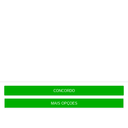
20:24
Vending de Oliveira do Bairro compra fábrica de
copos e café
Populares
Francesa Barrière “vai mudar muito” casino da
Póvoa e está a avaliar jogo online
CONCORDO
2 Agosto 2026
MAIS OPÇÕES
AstraZeneca negoceia megafusão com BMS
3 Agosto 2026