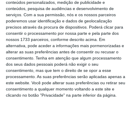
conteúdos personalizados, medição de publicidade e
(no outono Bruxelas antecipava um aumento
conteúdos, pesquisa de audiências e desenvolvimento de
de 2,1% do PIB) e para 2019 espera-se uma
serviços.
Com a sua permissão, nós e os nossos parceiros
subida de 1,9% do PIB (também uma décima
poderemos usar identificação e dados de geolocalização
precisos através da procura de dispositivos. Poderá clicar para
acima da anterior previsão).
consentir o processamento por nossa parte e pela parte dos
nossos 1733 parceiros, conforme descrito acima. Em
Apesar da melhoria das expectativas,
a
alternativa, pode aceder a informações mais pormenorizadas e
alterar as suas preferências antes de consentir ou recusar o
economia nacional voltará a crescer abaixo da
consentimento.
Tenha em atenção que algum processamento
média da União Europeia e da zona euro em
dos seus dados pessoais poderá não exigir o seu
2018 e 2019.
É que a média do crescimento
consentimento, mas que tem o direito de se opor a esse
processamento. As suas preferências serão aplicadas apenas a
dos restantes Estados-membros também foi
este website. Você pode alterar suas preferências ou retirar seu
revista em alta, esperando-se agora uma
consentimento a qualquer momento voltando a este site e
subida de 2,3% tanto no conjunto da moeda
clicando no botão "Privacidade" na parte inferior da página.
única, como na União Europeia, e de 2% em
2019, também para ambos os agregados.
Nas
previsões de outono esperava-se que
Portugal crescesse ao mesmo ritmo da moeda