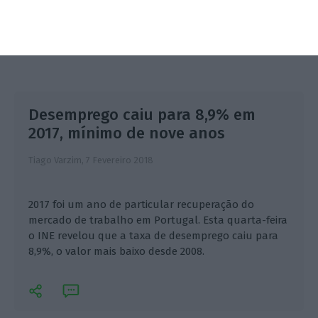
Desemprego caiu para 8,9% em
2017, mínimo de nove anos
Tiago Varzim,
7 Fevereiro 2018
2017 foi um ano de particular recuperação do
mercado de trabalho em Portugal. Esta quarta-feira
o INE revelou que a taxa de desemprego caiu para
8,9%, o valor mais baixo desde 2008.