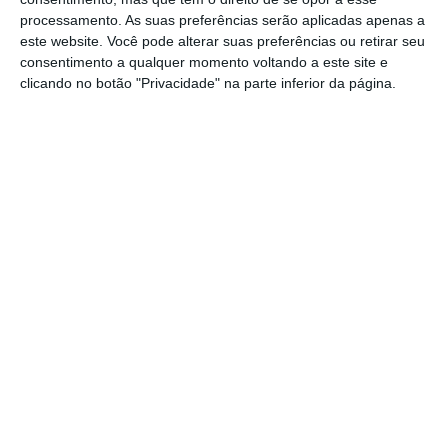
termos de oferta de aplicações financeiras e
processamento. As suas preferências serão aplicadas apenas a
quais os produtos preferidos pelos
este website. Você pode alterar suas preferências ou retirar seu
portugueses. Mas o painel, que começa às
consentimento a qualquer momento voltando a este site e
clicando no botão "Privacidade" na parte inferior da página.
15h00, não esgota o debate naquilo que a
banca disponibiliza aos investidores e
aforradores. Muito pelo contrário.
Como proteger o seu dinheiro do turbilhão das
bolsas
Ler Mais
Nos últimos dias saltou para toda a imprensa
as
quedas abruptas das bolsas
, num
movimento de turbulência que ainda hoje os
analistas tentam dar uma resposta cabal.
Afinal, do que se tratou? Foi uma correção