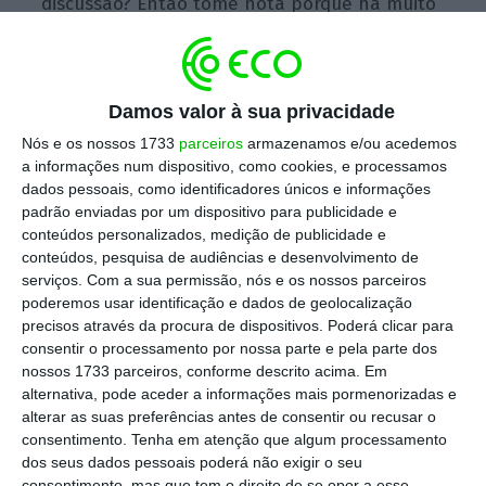
discussão? Então tome nota porque há muito
para debater.
Next Investment: instrumentos
Damos valor à sua privacidade
financeiros de mercado
Nós e os nossos 1733
parceiros
armazenamos e/ou acedemos
a informações num dispositivo, como cookies, e processamos
Eles são fundos de investimentos, ETF,
dados pessoais, como identificadores únicos e informações
padrão enviadas por um dispositivo para publicidade e
certificados. São muitos os instrumentos
conteúdos personalizados, medição de publicidade e
financeiros que o mercado disponibiliza. Qual
conteúdos, pesquisa de audiências e desenvolvimento de
o melhor que se adequa ao seu perfil de risco
serviços.
Com a sua permissão, nós e os nossos parceiros
poderemos usar identificação e dados de geolocalização
e à sua carteira?
precisos através da procura de dispositivos. Poderá clicar para
consentir o processamento por nossa parte e pela parte dos
Paulo Freire de Oliveira (Banco BPI), Rui
nossos 1733 parceiros, conforme descrito acima. Em
alternativa, pode aceder a informações mais pormenorizadas e
Broega (BiG) e Paulo Cruz (BCP) são os
alterar as suas preferências antes de consentir ou recusar o
especialistas que vão dar pistas sobre quais
consentimento.
Tenha em atenção que algum processamento
as novas tendências que se avizinham em
dos seus dados pessoais poderá não exigir o seu
consentimento, mas que tem o direito de se opor a esse