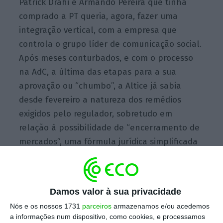
Patrick Drahi e Armando Pereira que tinha
comprado a PT queria, agora, fazer uma
integração vertical, com a empresa que
controla o grupo líder de comunicação social.
Após meses conturbados, e com o processo
na AdC, a última das etapas para a sua
aprovação ou “chumbo”, a Altice já sabia
desde fevereiro a natureza dos remédios
exigidos pelo regulador, sobretudo em
relação à possibilidade de “encerramento de
mercados”, uma fórmula jurídica simplificada
para explicar a possibilidade de a Altice
impedir o acesso de outros operadores
concorrentes, como a Nos ou Vodafone, a
Damos valor à sua privacidade
conteúdos de subscrição ou de aumentar de
Nós e os nossos 1731
parceiros
armazenamos e/ou acedemos
tal forma os preços que, na prática, resultaria
a informações num dispositivo, como cookies, e processamos