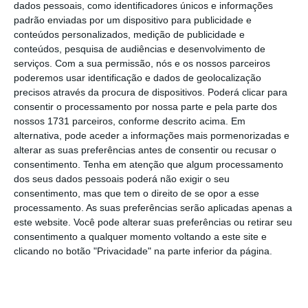
na mesma consequência. Ora, diz uma fonte
dados pessoais, como identificadores únicos e informações
padrão enviadas por um dispositivo para publicidade e
ao ECO, “a
Altice só respondeu no dia 30 de
conteúdos personalizados, medição de publicidade e
abril, e com remédios comportamentais, que
conteúdos, pesquisa de audiências e desenvolvimento de
são impossíveis de monitorizar
“.
serviços.
Com a sua permissão, nós e os nossos parceiros
poderemos usar identificação e dados de geolocalização
precisos através da procura de dispositivos. Poderá clicar para
consentir o processamento por nossa parte e pela parte dos
Concorrência chumba compromissos da Altice para
nossos 1731 parceiros, conforme descrito acima. Em
comprar TVI
alternativa, pode aceder a informações mais pormenorizadas e
alterar as suas preferências antes de consentir ou recusar o
Ler Mais
consentimento.
Tenha em atenção que algum processamento
dos seus dados pessoais poderá não exigir o seu
Quais são os pontos-chave para a
consentimento, mas que tem o direito de se opor a esse
processamento. As suas preferências serão aplicadas apenas a
Concorrência, e que de resto já tinham sido
este website. Você pode alterar suas preferências ou retirar seu
expostos por Miguel Almeida (Nos) e Mário
consentimento a qualquer momento voltando a este site e
Vaz (Vodafone) perante os oito remédios
clicando no botão "Privacidade" na parte inferior da página.
propostos pela Altice?
Riscos de
monitorização, riscos de incumprimento e