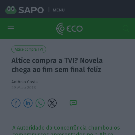
MENU
Altice compra TVI
Altice compra a TVI? Novela
chega ao fim sem final feliz
António Costa
29 Maio 2018
A Autoridade da Concorrência chumbou os
compromissos apresentados pela Altice