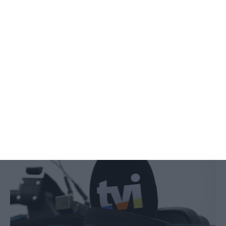
Concorrência chumba
compromissos da Altice para
comprar TVI
ECO,
28 Maio 2018