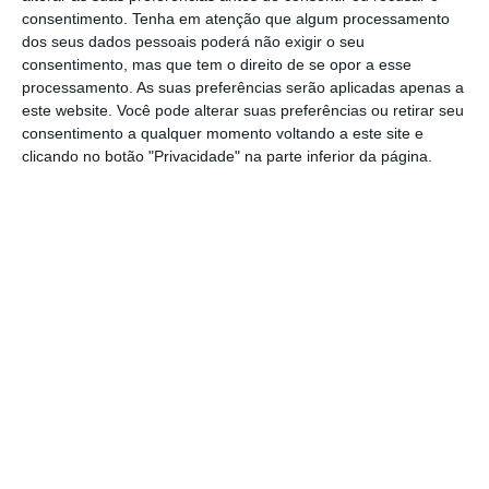
primeiro momento em que chegaram a
consentimento.
Tenha em atenção que algum processamento
dos seus dados pessoais poderá não exigir o seu
Portugal
— inicialmente com a aquisição da
consentimento, mas que tem o direito de se opor a esse
321 Crédito (na altura BPN Crédito) em 2014 –,
processamento. As suas preferências serão aplicadas apenas a
tendo sido um prazer trabalhar com a equipa
este website. Você pode alterar suas preferências ou retirar seu
consentimento a qualquer momento voltando a este site e
da Cabot Square e da 321 Crédito”.
clicando no botão "Privacidade" na parte inferior da página.
https://eco.sapo.pt/2018/07/26/srs-advogados-assessora-venda-da-321-credito-ao-banco-ctt/
Copiar
Assine o ECO Premium
No momento em que a informação é
mais importante do que nunca, apoie