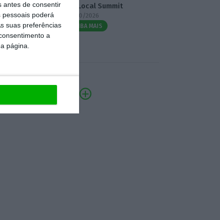
s antes de consentir
3.º Local Summit
 pessoais poderá
07/10/2026
s suas preferências
SAIBA MAIS
 consentimento a
da página.