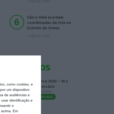
5 Agosto 2026
Irão e Omã acordam
coordenadas da rota no
Estreito de Ormuz
5 Agosto 2026
Eventos
Fábrica 2030 – 10.º
vo, como cookies, e
Aniversário
por um dispositivo
14/10/2026
sa de audiências e
SAIBA MAIS
usar identificação e
nsentir o
o acima. Em