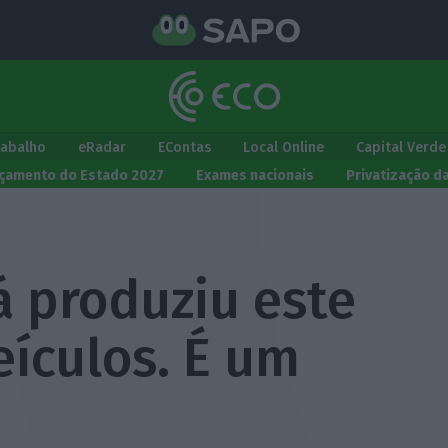
rabalho
eRadar
EContas
Local Online
Capital Verde
çamento do Estado 2027
Exames nacionais
Privatização d
á produziu este
eículos. É um