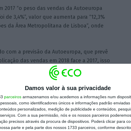
m 2017 “o peso das vendas da Autoeuropa
oi de 3,4%”, valor que aumenta para “12,3%
es da Área Metropolitana de Lisboa”, onde
do com a previsão da Autoeuropa, que prevê
licação das vendas em 2018 face a 2017, isso
aria que as exportações de bens portugueses
am só por si, com tudo o resto constante,
 que o peso nas exportações aumentaria para
Damos valor à sua privacidade
33
parceiros
armazenamos e/ou acedemos a informações num dispositi
essoais, como identificadores únicos e informações padrão enviadas 
conteúdos personalizados, medição de publicidade e conteúdos, pesqui
s setores da economia portuguesa,
prevê-se
serviços.
Com a sua permissão, nós e os nossos parceiros poderemos 
nte cerca de 5% das exportações portuguesas
ção precisos através da procura de dispositivos. Poderá clicar para co
ossa parte e pela parte dos nossos 1733 parceiros, conforme descrit