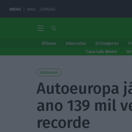
MENU
MAIL
JORNAIS
Últimas
Advocatus
ECOseguros
T
Caso Luís Neves
Or
Automóveis
Autoeuropa j
ano 139 mil v
recorde