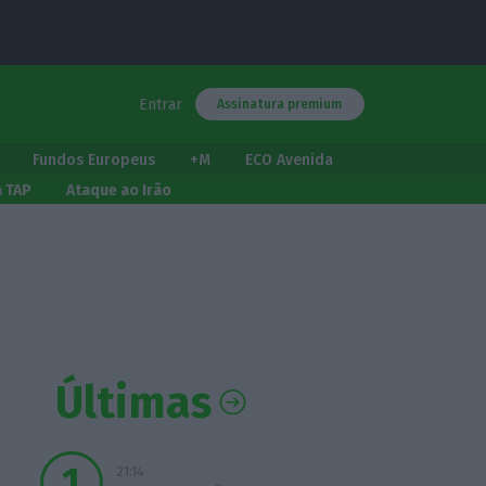
Entrar
Assinatura premium
Fundos Europeus
+M
ECO Avenida
a TAP
Ataque ao Irão
Últimas
21:14