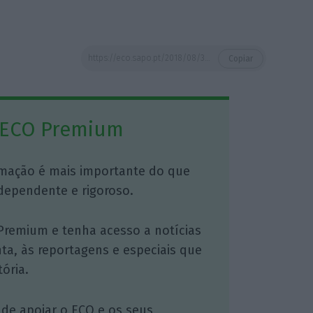
https://eco.sapo.pt/2018/08/30/autoeuropa-ja-produziu-este-ano-139-mil-veiculos-e-um-recorde/
Copiar
 ECO Premium
mação é mais importante do que
dependente e rigoroso.
Premium e tenha acesso a notícias
nta, às reportagens e especiais que
ória.
 de apoiar o ECO e os seus