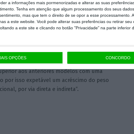
eder a informações mais pormenorizadas e alterar as suas preferência
timento.
Tenha em atenção que algum processamento dos seus dados
nsentimento, mas que tem o direito de se opor a esse processamento. A
tatística (INE), referidos pela Autoeuropa,
as a este website. Você pode alterar suas preferências ou retirar seu
pa tem um impacto indireto superior ao
tando a este site e clicando no botão "Privacidade" na parte inferior 
nais da Autoeuropa têm um valor
a produção da Autoeuropa”.
AIS OPÇÕES
CONCORDO
da empresa, a produção do novo modelo T-
uperior aos anteriores modelos com uma
o por isso expetável um acréscimo do peso
nal, por via direta e indireta”.