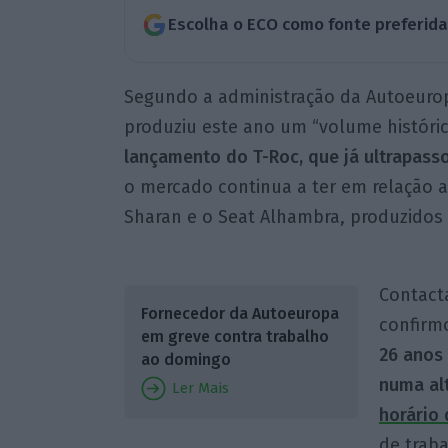
Escolha o ECO como fonte preferid
Segundo a administração da Autoeurop
produziu este ano um “volume históri
lançamento do T-Roc, que já ultrapass
o mercado continua a ter em relação a
Sharan e o Seat Alhambra, produzidos 
Contact
Fornecedor da Autoeuropa
confirm
em greve contra trabalho
26 anos 
ao domingo
numa al
Ler Mais
horário 
de traba