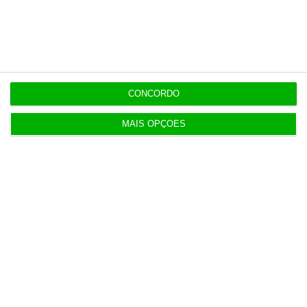
Últimas
5 Agosto 2026
Infantino “mentiu” e “enganou”. Luís Figo exige
demissão
CONCORDO
5 Agosto 2026
MAIS OPÇÕES
Barcelos aprova concurso para nova ETAR de 35
milhões
5 Agosto 2026
Polícia propôs mais câmaras na AR, mas partidos
recusaram
5 Agosto 2026
Compra do hotel e casino de Troia pelo Arrow tem
luz verde