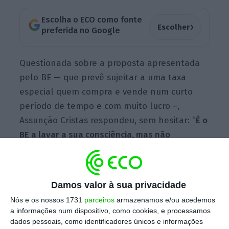
Escolha o ECO como fonte
›
Escolher
preferida no Google
Questionada sobre a proposta apresentada
pelo BE — que prevê sujeitar a uma taxa
especial quem compra e vende num curto
período de tempo e com muito lucro –,
Assunção Cristas respondeu, sem hesitar: “
É o
BE a lavar a sua consciência, mas não
consegue e quer fazê-lo pelo canal errado
“.
Conforme explicou, as propostas
apresentadas pelo CDS no âmbito da
Damos valor à sua privacidade
habitação “vão no sentido de ter medidas
Nós e os nossos 1731
parceiros
armazenamos e/ou acedemos
para fomentar o crescimento da economia”,
a informações num dispositivo, como cookies, e processamos
pois “não podemos ter uma economia
dados pessoais, como identificadores únicos e informações