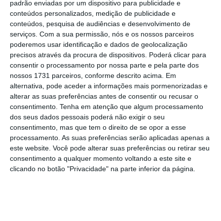
padrão enviadas por um dispositivo para publicidade e
dependente do turismo”.
conteúdos personalizados, medição de publicidade e
conteúdos, pesquisa de audiências e desenvolvimento de
serviços.
Com a sua permissão, nós e os nossos parceiros
Para a ex-ministra, o
importante neste
poderemos usar identificação e dados de geolocalização
precisos através da procura de dispositivos. Poderá clicar para
momento é “combater a especulação
consentir o processamento por nossa parte e pela parte dos
imobiliária e dar habitação a muitas pessoas
“,
nossos 1731 parceiros, conforme descrito acima. Em
para além de “
pegar no património público
,
alternativa, pode aceder a informações mais pormenorizadas e
alterar as suas preferências antes de consentir ou recusar o
com grandes proprietários como a Santa Casa
consentimento.
Tenha em atenção que algum processamento
da Misericórdia e Câmara de Lisboa” e
dos seus dados pessoais poderá não exigir o seu
arrendá-lo a quem mais precisa.
consentimento, mas que tem o direito de se opor a esse
processamento. As suas preferências serão aplicadas apenas a
este website. Você pode alterar suas preferências ou retirar seu
Mortágua: “Do CDS já esperávamos voto contra, do
consentimento a qualquer momento voltando a este site e
PS não”
clicando no botão "Privacidade" na parte inferior da página.
Ler Mais
Questionada se o CDS tem culpa pelo estado