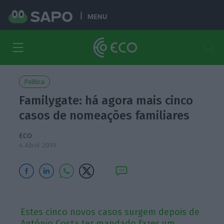
MENU
Política
Familygate: há agora mais cinco
casos de nomeações familiares
ECO
4 Abril 2019
Estes cinco novos casos surgem depois de
António Costa ter mandado fazer um