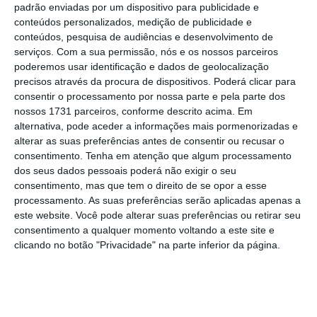
Relações familiares: Costa manda fazer raio-x aos
padrão enviadas por um dispositivo para publicidade e
gabinetes
conteúdos personalizados, medição de publicidade e
Ler Mais
conteúdos, pesquisa de audiências e desenvolvimento de
serviços.
Com a sua permissão, nós e os nossos parceiros
poderemos usar identificação e dados de geolocalização
Já
Jorge Vultos Sequeira, amigo e sucessor de
precisos através da procura de dispositivos. Poderá clicar para
consentir o processamento por nossa parte e pela parte dos
Pedro Nuno Santos na liderança do PS de
nossos 1731 parceiros, conforme descrito acima. Em
Aveiro
, é presidente da câmara municipal de
alternativa, pode aceder a informações mais pormenorizadas e
S. João da Madeira. Antes disso, Jorge Vultos
alterar as suas preferências antes de consentir ou recusar o
consentimento.
Tenha em atenção que algum processamento
Sequeira tinha sido chefe de gabinete de
dos seus dados pessoais poderá não exigir o seu
Fernando Rocha Andrade, então secretário de
consentimento, mas que tem o direito de se opor a esse
Estado da Administração Interna, entre 2005
processamento. As suas preferências serão aplicadas apenas a
este website. Você pode alterar suas preferências ou retirar seu
e 2007. Mas a teia não fica por aqui,
consentimento a qualquer momento voltando a este site e
envolvendo, ainda, a sua sobrinha.
clicando no botão "Privacidade" na parte inferior da página.
Catarina Vultos Sequeira, sobrinha de Jorge
Vultos Sequeira
foi nomeada técnica