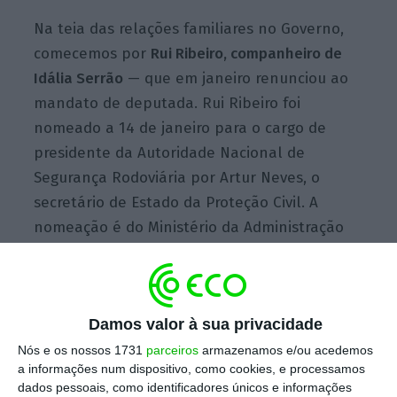
Na teia das relações familiares no Governo,
comecemos por
Rui Ribeiro, companheiro de
Idália Serrão
— que em janeiro renunciou ao
mandato de deputada. Rui Ribeiro foi
nomeado a 14 de janeiro para o cargo de
presidente da Autoridade Nacional de
Segurança Rodoviária por Artur Neves, o
secretário de Estado da Proteção Civil. A
nomeação é do Ministério da Administração
Interna, liderado por Eduardo Cabrita, que,
tal como a mulher e ministra Ana Paula
Vitorino, foi camarada de Idália Serrão na
Damos valor à sua privacidade
bancada socialista.
Nós e os nossos 1731
parceiros
armazenamos e/ou acedemos
a informações num dispositivo, como cookies, e processamos
dados pessoais, como identificadores únicos e informações