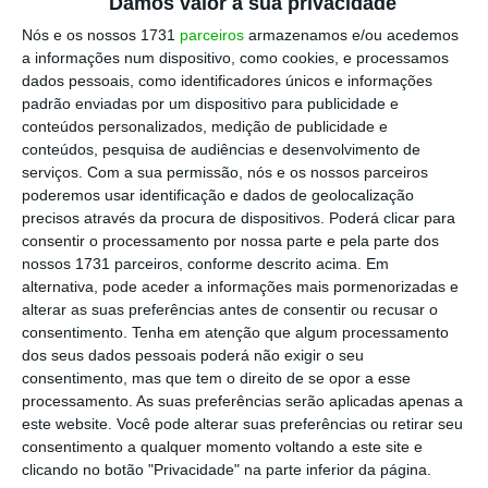
Damos valor à sua privacidade
Nós e os nossos 1731
parceiros
armazenamos e/ou acedemos
Carreiras especiais com descongelamento em linha
a informações num dispositivo, como cookies, e processamos
com profs
dados pessoais, como identificadores únicos e informações
padrão enviadas por um dispositivo para publicidade e
Ler Mais
conteúdos personalizados, medição de publicidade e
conteúdos, pesquisa de audiências e desenvolvimento de
serviços.
Com a sua permissão, nós e os nossos parceiros
O Executivo aprovou, esta quinta-feira, em
poderemos usar identificação e dados de geolocalização
Conselho de Ministros
uma solução de
precisos através da procura de dispositivos. Poderá clicar para
descongelamento das carreiras especiais que
consentir o processamento por nossa parte e pela parte dos
nossos 1731 parceiros, conforme descrito acima. Em
segue o mesmo racional usado nas carreiras
alternativa, pode aceder a informações mais pormenorizadas e
gerais e no caso dos docentes
(a recuperação
alterar as suas preferências antes de consentir ou recusar o
de 70% do módulo padrão), mas com
uma
consentimento.
Tenha em atenção que algum processamento
dos seus dados pessoais poderá não exigir o seu
mecânica de aplicação diferente.
consentimento, mas que tem o direito de se opor a esse
processamento. As suas preferências serão aplicadas apenas a
É que no caso dos professores, os dois anos,
este website. Você pode alterar suas preferências ou retirar seu
consentimento a qualquer momento voltando a este site e
nove meses e dois dias serão contabilizados
clicando no botão "Privacidade" na parte inferior da página.
“no momento da progressão ao escalão