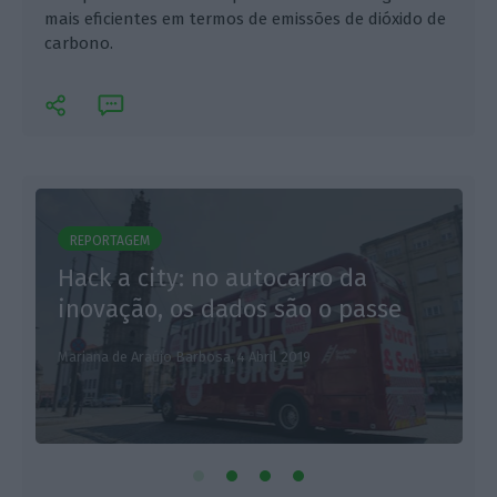
mais eficientes em termos de emissões de dióxido de
carbono.
REPORTAGEM
Hack a city: no autocarro da
L
inovação, os dados são o passe
Mariana de Araújo Barbosa,
4 Abril 2019