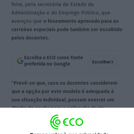
feira, pela secretária de Estado da
Administração e do Emprego Público, que
avançou que
o faseamento aprovado para as
carreiras especiais pode também ser escolhido
pelos docentes.
Escolha o ECO como fonte
›
Escolher
preferida no Google
“Prevê-se que, caso os docentes considerem
que a opção por este modelo é adequada à
sua situação individual, possam exercer um
direito de opção para a aplicação deste
modelo”
, sublinhou Fátima Fonseca, em
declarações aos jornalistas.