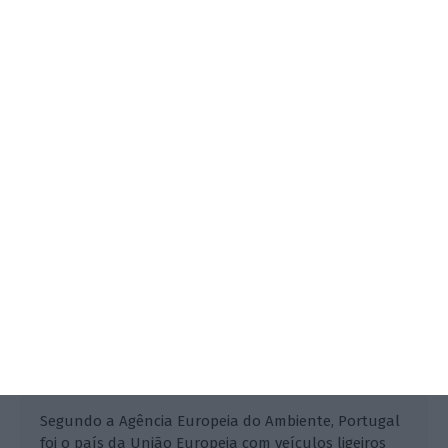
Portugal foi o país da UE com os
veículos mais eficientes
Lusa,
4 Abril 2019
Segundo a Agência Europeia do Ambiente, Portugal
foi o país da União Europeia com veículos ligeiros