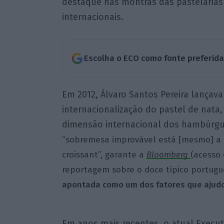
destaque nas montras das pastelarias
internacionais.
Escolha o ECO como fonte preferid
Em 2012, Álvaro Santos Pereira lançava
internacionalização do pastel de nata
dimensão internacional dos hambúrgu
“sobremesa improvável está [mesmo] a 
croissant”, garante a
Bloomberg
(acesso
reportagem sobre o doce típico portugu
apontada como um dos fatores que ajudo
Em anos mais recentes, o atual Execut