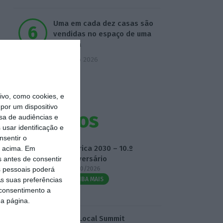
Uma em cada dez casas são
vendidas no espaço de uma
semana
6 Agosto 2026
vo, como cookies, e
por um dispositivo
Eventos
sa de audiências e
usar identificação e
nsentir o
Fábrica 2030 – 10.º
o acima. Em
Aniversário
s antes de consentir
14/10/2026
 pessoais poderá
SAIBA MAIS
s suas preferências
 consentimento a
da página.
3.º Local Summit