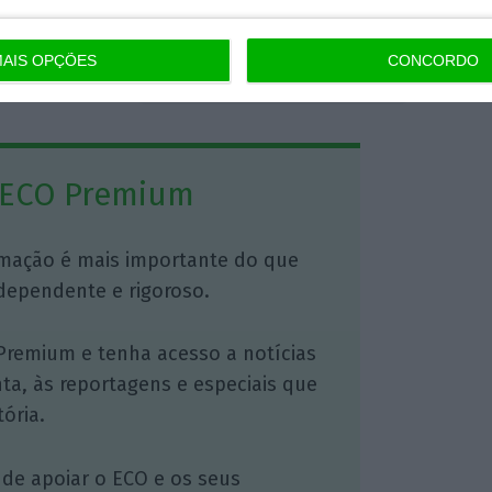
AIS OPÇÕES
CONCORDO
https://eco.sapo.pt/2019/04/15/alvaro-santos-pereira-e-que-sabia-pasteis-de-nata-ja-andam-nas-bocas-do-mundo/
Copiar
 ECO Premium
mação é mais importante do que
dependente e rigoroso.
Premium e tenha acesso a notícias
nta, às reportagens e especiais que
ória.
 de apoiar o ECO e os seus