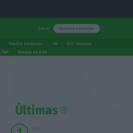
Entrar
Assinatura premium
Fundos Europeus
+M
ECO Avenida
a TAP
Ataque ao Irão
Últimas
10:57