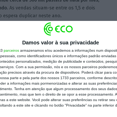
nde cerca de 500 mil pastéis de nata por mês,
ndo.
As vendas situam-se entre os 1,5 e dois
o espera duplicar neste ano.
 aderiu em força a esta sobremesa. Mais de
do país, onde um dos clientes, a cadeia de
Damos valor à sua privacidade
buir a iguaria portuguesa em 12.500 unidades.
33
parceiros
armazenamos e/ou acedemos a informações num dispositi
es fãs.
O
Lidl indicou que, em 2018, vendeu dois
essoais, como identificadores únicos e informações padrão enviadas 
conteúdos personalizados, medição de publicidade e conteúdos, pesqui
do.
serviços.
Com a sua permissão, nós e os nossos parceiros poderemos 
ção precisos através da procura de dispositivos. Poderá clicar para co
Nova Iorque, em Manhattan,
o pastel de natal
ossa parte e pela parte dos nossos 1733 parceiros, conforme descrit
eder a informações mais pormenorizadas e alterar as suas preferência
om uma estrela Michelin.
O chef George
timento.
Tenha em atenção que algum processamento dos seus dados
m restaurante de inspiração portuguesa que
nsentimento, mas que tem o direito de se opor a esse processamento. A
as a este website. Você pode alterar suas preferências ou retirar seu
uês será o único chefe de topo a oferecer
tando a este site e clicando no botão "Privacidade" na parte inferior 
ssa à
Bloomberg
que não ficará surpreendido