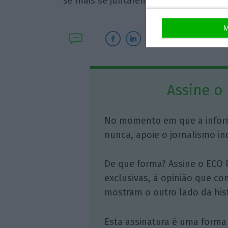
se mais se juntarem.
M
Assine o
No momento em que a infor
nunca, apoie o jornalismo in
De que forma? Assine o ECO 
exclusivas, à opinião que co
mostram o outro lado da hist
Esta assinatura é uma forma