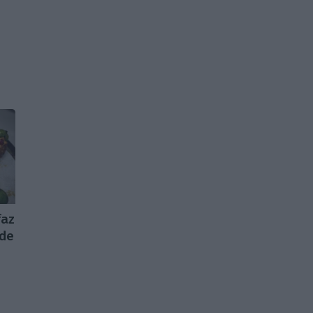
faz
 de