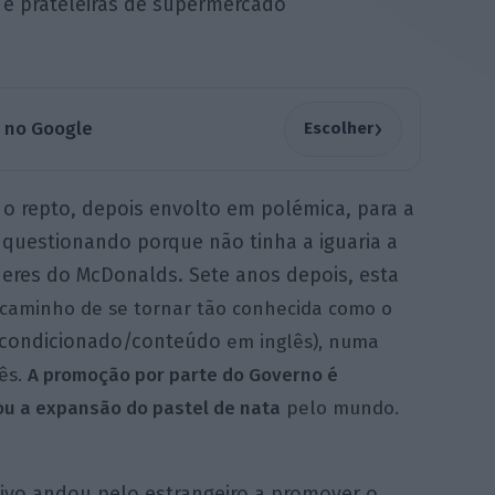
 e prateleiras de supermercado
›
a no Google
Escolher
 o repto, depois envolto em polémica, para a
, questionando porque não tinha a iguaria a
eres do McDonalds. Sete anos depois, esta
caminho de se tornar tão conhecida como o
condicionado/conteúdo
em inglês
), numa
ês.
A promoção por parte do Governo é
u a expansão do pastel de nata
pelo mundo.
ivo andou pelo estrangeiro a promover o