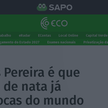
rabalho
eRadar
EContas
Local Online
Capital Verde
çamento do Estado 2027
Exames nacionais
Privatização d
 Pereira é que
 de nata já
ocas do mundo