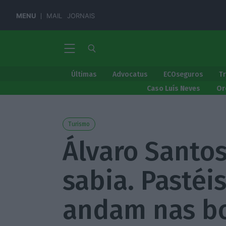
MENU
MAIL
JORNAIS
Últimas
Advocatus
ECOseguros
T
Caso Luís Neves
Or
Turismo
Álvaro Santos
sabia. Pastéis
andam nas b