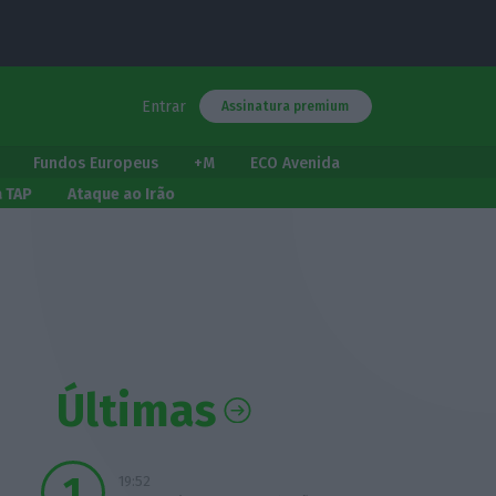
Entrar
Assinatura premium
Fundos Europeus
+M
ECO Avenida
a TAP
Ataque ao Irão
Últimas
19:52