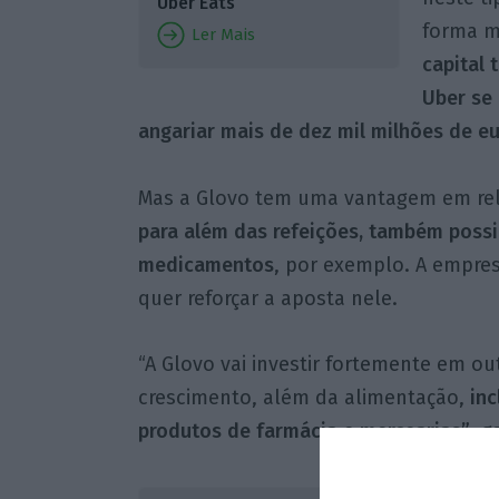
Uber Eats
forma m
Ler Mais
capital
Uber se 
angariar mais de dez mil milhões de eu
Mas a Glovo tem uma vantagem em rela
para além das refeições, também possi
medicamentos
, por exemplo. A empres
quer reforçar a aposta nele.
“A Glovo vai investir fortemente em o
crescimento, além da alimentação,
inc
produtos de farmácia e mercearias”
, g
Segundo