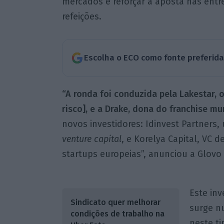
mercados e reforçar a aposta nas ent
refeições.
Escolha o ECO como fonte preferid
“A ronda foi conduzida pela Lakestar, 
risco], e a Drake, dona do franchise mu
novos investidores: Idinvest Partners
venture capital
, e Korelya Capital, VC 
startups europeias”, anunciou a Glov
Este in
Sindicato quer melhorar
surge n
condições de trabalho na
neste ti