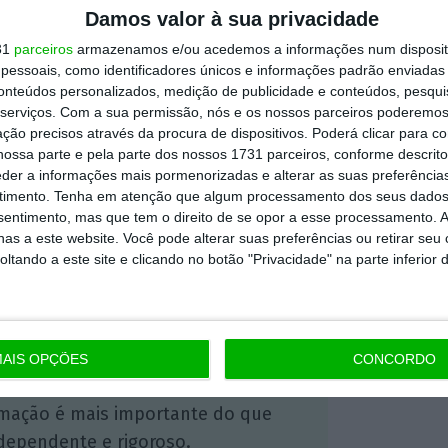
Damos valor à sua privacidade
ulsionado por investimentos de capital de
31
parceiros
armazenamos e/ou acedemos a informações num dispositi
sendo que, “no ano passado, em média, a
essoais, como identificadores únicos e informações padrão enviadas 
o da startup alcançou uma nova cidade a
conteúdos personalizados, medição de publicidade e conteúdos, pesqui
serviços.
Com a sua permissão, nós e os nossos parceiros poderemos 
atro dias”
. A Glovo “emprega mais de 1000
ção precisos através da procura de dispositivos. Poderá clicar para co
 e recorre a estafetas em regime de
ossa parte e pela parte dos nossos 1731 parceiros, conforme descrit
eder a informações mais pormenorizadas e alterar as suas preferência
timento.
Tenha em atenção que algum processamento dos seus dados
nsentimento, mas que tem o direito de se opor a esse processamento. A
as a este website. Você pode alterar suas preferências ou retirar seu
https://eco.sapo.pt/2019/05/02/glovo-angaria-150-milhoes-em-nova-ronda-de-capital-de-risco/
Copiar
tando a este site e clicando no botão "Privacidade" na parte inferior 
 ECO Premium
AIS OPÇÕES
CONCORDO
mação é mais importante do que
dependente e rigoroso.