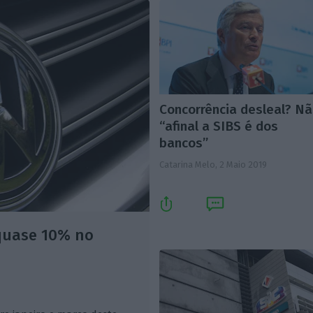
Concorrência desleal? Nã
“afinal a SIBS é dos
bancos”
Catarina Melo,
2 Maio 2019
quase 10% no