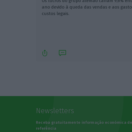
Os lucros do grupo alemão caíram 9,6% ent
ano devido à queda das vendas e aos gasto
custos legais.
Newsletters
Receba gratuitamente informação económica d
referência