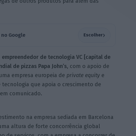
regas de outros produtos para além das
›
a no Google
Escolher
o empreendedor de tecnologia VC [capital de
ndial de pizzas Papa John’s
, com o apoio de
, uma empresa europeia de
private equity
e
de tecnologia que apoia o crescimento de
o em comunicado.
vestimento na empresa sediada em Barcelona
uma altura de forte concorrência global
po de serviços, com a empresa a concorrer de