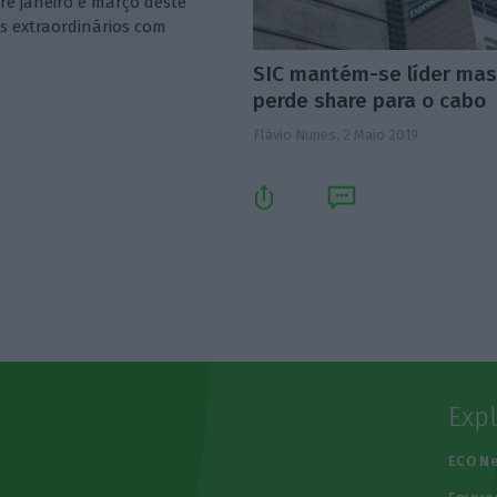
re janeiro e março deste
s extraordinários com
SIC mantém-se líder ma
perde share para o cabo
Flávio Nunes,
2 Maio 2019
Exp
e
ECO N