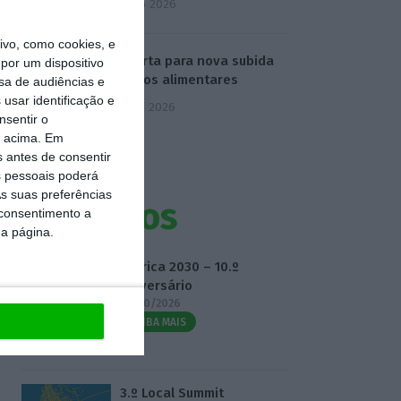
4 Agosto 2026
vo, como cookies, e
FAO alerta para nova subida
por um dispositivo
de preços alimentares
sa de audiências e
usar identificação e
5 Agosto 2026
nsentir o
o acima. Em
s antes de consentir
 pessoais poderá
s suas preferências
Eventos
 consentimento a
da página.
Fábrica 2030 – 10.º
Aniversário
14/10/2026
SAIBA MAIS
3.º Local Summit