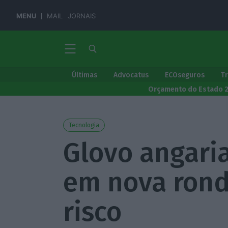
MENU
MAIL
JORNAIS
Últimas
Advocatus
ECOseguros
T
Orçamento do Estado 
Tecnologia
Glovo angari
em nova rond
risco