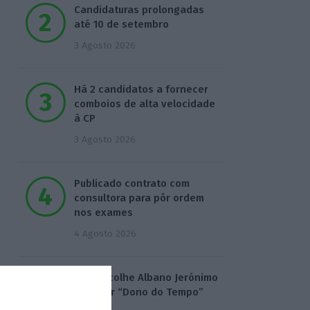
Candidaturas prolongadas
até 10 de setembro
3 Agosto 2026
Há 2 candidatos a fornecer
comboios de alta velocidade
à CP
3 Agosto 2026
Publicado contrato com
consultora para pôr ordem
nos exames
4 Agosto 2026
TML escolhe Albano Jerónimo
para ser “Dono do Tempo”