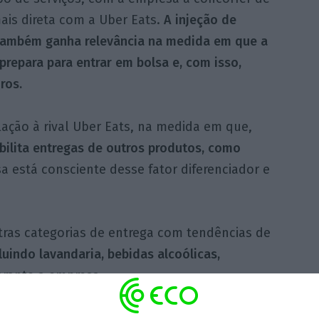
ais direta com a Uber Eats.
A injeção de
 também ganha relevância na medida em que a
prepara para entrar em bolsa e, com isso,
ros.
ção à rival Uber Eats, na medida em que,
bilita entregas de outros produtos, como
a está consciente desse fator diferenciador e
utras categorias de entrega com tendências de
luindo lavandaria, bebidas alcoólicas,
arante a empresa.
 a startup espanhola,
o crescimento “tem