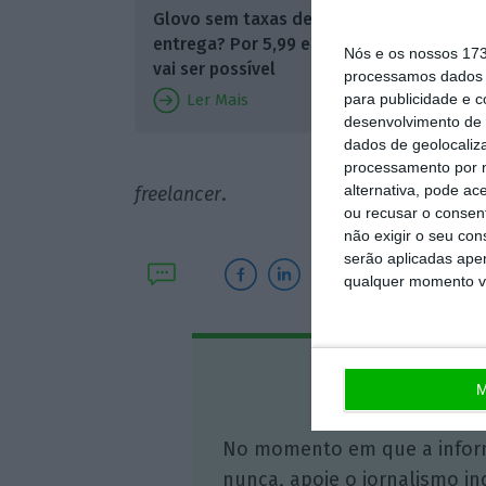
Glovo sem taxas de
sido imp
entrega? Por 5,99 euros
Nós e os nossos 17
risco”, 
vai ser possível
processamos dados p
expansã
para publicidade e 
Ler Mais
desenvolvimento de 
cada qu
dados de geolocaliza
pessoas”
processamento por n
alternativa, pode ac
freelancer
.
ou recusar o consen
não exigir o seu co
serão aplicadas apen
qualquer momento vol
Assine o
M
No momento em que a infor
nunca, apoie o jornalismo in