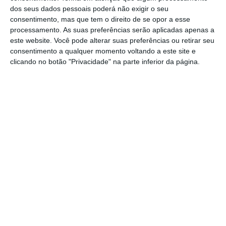
pela EHTL, direcionados para as técnicas de
dos seus dados pessoais poderá não exigir o seu
cozinha e análise de indicadores financeiros
.
consentimento, mas que tem o direito de se opor a esse
processamento. As suas preferências serão aplicadas apenas a
Outras áreas de formação são da
este website. Você pode alterar suas preferências ou retirar seu
responsabilidade do grupo.
consentimento a qualquer momento voltando a este site e
clicando no botão "Privacidade" na parte inferior da página.
Web Summit reforça “compromisso” com Lisboa.
Quer contratar
Ler Mais
A primeira edição da academia, que decorre
até junho, destina-se a elementos da equipa
da gerência e a franquiados da empresa, que
tem mais de 95 anos de experiência no setor.