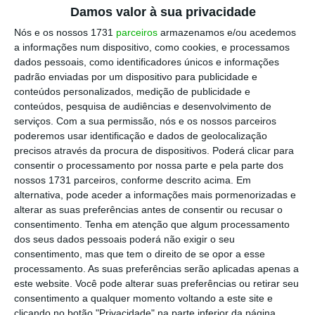
Damos valor à sua privacidade
De acordo com o ministro, foi já aprovada a
Nós e os nossos 1731
parceiros
armazenamos e/ou acedemos
criação de 49 postos de controlo eletrónico
a informações num dispositivo, como cookies, e processamos
que serão instalados nos aeroportos de
dados pessoais, como identificadores únicos e informações
padrão enviadas por um dispositivo para publicidade e
Lisboa, Porto, Faro e Funchal
. “Estão a ser
conteúdos personalizados, medição de publicidade e
introduzidas alterações nas condições de
conteúdos, pesquisa de audiências e desenvolvimento de
acesso de passageiros que vão melhorar as
serviços.
Com a sua permissão, nós e os nossos parceiros
poderemos usar identificação e dados de geolocalização
condições de resposta”, indicou.
precisos através da procura de dispositivos. Poderá clicar para
consentir o processamento por nossa parte e pela parte dos
No fim de semana, o Sindicato de Carreira de
nossos 1731 parceiros, conforme descrito acima. Em
alternativa, pode aceder a informações mais pormenorizadas e
Investigação e Fiscalização do SEF exigiu ao
alterar as suas preferências antes de consentir ou recusar o
Governo que
pusesse a gestora dos
consentimento.
Tenha em atenção que algum processamento
aeroportos “ANA na ordem”
para que os
dos seus dados pessoais poderá não exigir o seu
consentimento, mas que tem o direito de se opor a esse
inspetores tenham “condições aceitáveis” de
processamento. As suas preferências serão aplicadas apenas a
trabalho.
este website. Você pode alterar suas preferências ou retirar seu
consentimento a qualquer momento voltando a este site e
clicando no botão "Privacidade" na parte inferior da página.