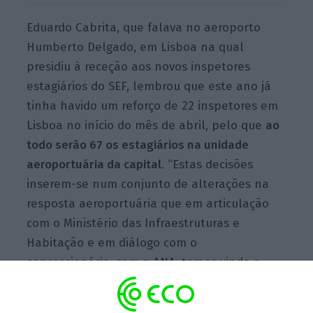
Eduardo Cabrita, que falava no aeroporto
Humberto Delgado, em Lisboa na qual
presidiu à receção aos novos inspetores
estagiários do SEF, lembrou que este ano já
tinha havido um reforço de 22 inspetores em
Lisboa no início do mês de abril, pelo que
ao
todo serão 67 os estagiários na unidade
aeroportuária da capital
. “Estas decisões
inserem-se num conjunto de alterações na
resposta aeroportuária que em articulação
com o Ministério das Infraestruturas e
Habitação e em diálogo com o
concessionário, com a ANA, temos vindo a
fazer nos aeroportos”, disse.