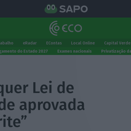
rabalho
eRadar
EContas
Local Online
Capital Verde
çamento do Estado 2027
Exames nacionais
Privatização d
quer Lei de
de aprovada
ite”