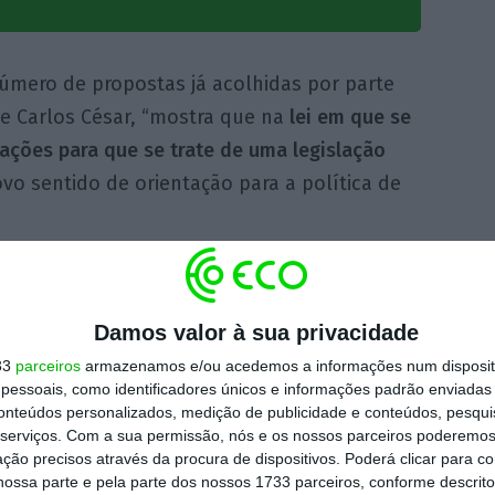
úmero de propostas já acolhidas por parte
e Carlos César, “mostra que na
lei em que se
ações para que se trate de uma legislação
vo sentido de orientação para a política de
a socialista acenou ainda com a existência de
ável às forças políticas de esquerda,
Damos valor à sua privacidade
a lei de 1990
.
33
parceiros
armazenamos e/ou acedemos a informações num dispositi
essoais, como identificadores únicos e informações padrão enviadas 
os de uma fase em que a saúde à luz da Lei
conteúdos personalizados, medição de publicidade e conteúdos, pesqui
serviços.
Com a sua permissão, nós e os nossos parceiros poderemos 
s era considerada uma atividade
ção precisos através da procura de dispositivos. Poderá clicar para co
lvida em concorrência entre o público e o
ossa parte e pela parte dos nossos 1733 parceiros, conforme descrit