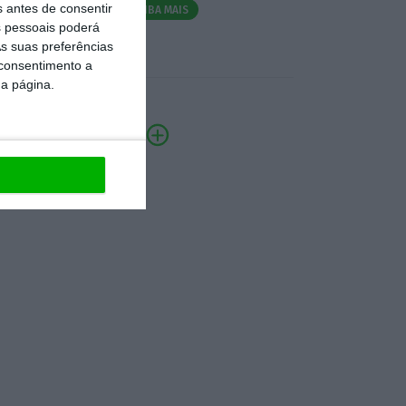
s antes de consentir
SAIBA MAIS
 pessoais poderá
s suas preferências
 consentimento a
da página.