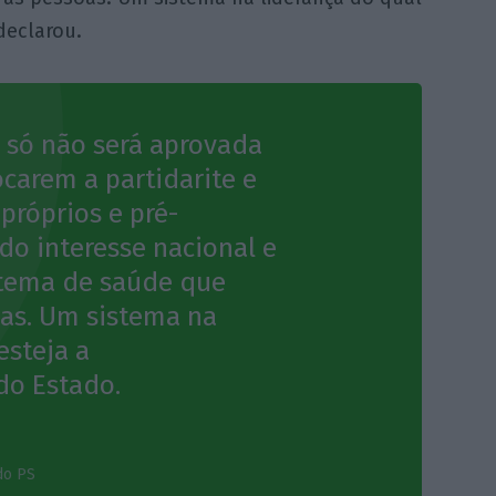
declarou.
 só não será aprovada
ocarem a partidarite e
 próprios e pré-
 do interesse nacional e
stema de saúde que
oas. Um sistema na
esteja a
do Estado.
do PS