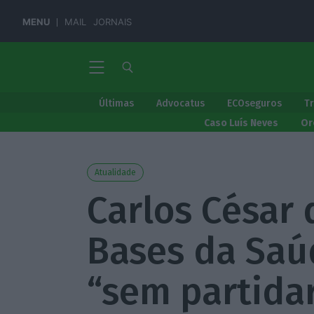
MENU
MAIL
JORNAIS
Últimas
Advocatus
ECOseguros
T
Caso Luís Neves
Or
Atualidade
Carlos César 
Bases da Saú
“sem partidar