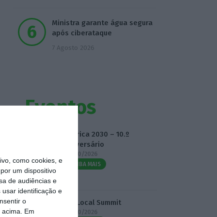
Ministra garante água segura
após ciberataque
7 Agosto 2026
Eventos
Fábrica 2030 – 10.º
Aniversário
14/10/2026
vo, como cookies, e
SAIBA MAIS
por um dispositivo
sa de audiências e
usar identificação e
nsentir o
3.º Local Summit
o acima. Em
07/10/2026