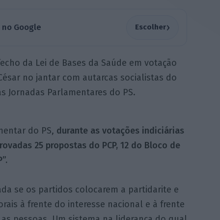
›
a no Google
Escolher
sfecho da Lei de Bases da Saúde em votação
 César no jantar com autarcas socialistas do
 nas Jornadas Parlamentares do PS.
mentar do PS,
durante as votações indiciárias
rovadas 25 propostas do PCP, 12 do Bloco de
”.
da se os partidos colocarem a partidarite e
orais à frente do interesse nacional e à frente
 as pessoas. Um sistema na liderança do qual