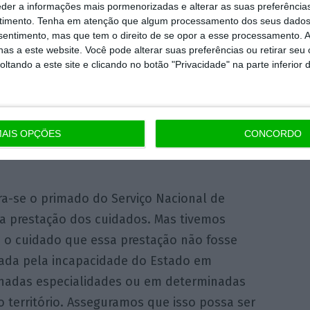
eder a informações mais pormenorizadas e alterar as suas preferência
rivado — e mediante a concessão de apoios
timento.
Tenha em atenção que algum processamento dos seus dados
ado para estimular essa concorrência — para
nsentimento, mas que tem o direito de se opor a esse processamento. A
as a este website. Você pode alterar suas preferências ou retirar seu
uação de consagração do princípio da
tando a este site e clicando no botão "Privacidade" na parte inferior 
privado e social”, argumentou.
ao Bloco de Esquerda e PCP, Carlos César
AIS OPÇÕES
CONCORDO
sagra um princípio essencial motor de todo o
ra-se o primado do Serviço Nacional de
a prestação dos cuidados. Mas tivemos
o cuidado que essa prestação não fosse
cada pela incapacidade do Estado em
nadas especialidades ou em determinadas
 território. Asseguramos que isso possa ser