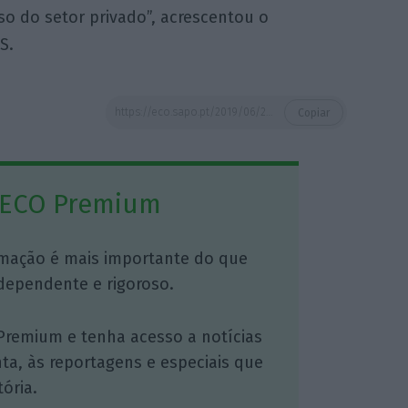
so do setor privado”, acrescentou o
S.
https://eco.sapo.pt/2019/06/25/carlos-cesar-quer-lei-de-bases-da-saude-aprovada-sem-partidarite/
Copiar
 ECO Premium
mação é mais importante do que
dependente e rigoroso.
Premium e tenha acesso a notícias
nta, às reportagens e especiais que
ória.