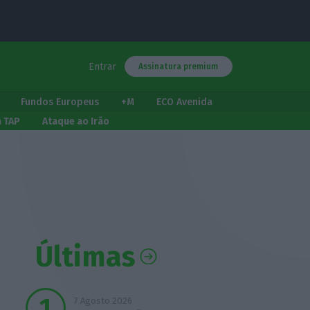
Entrar
Assinatura premium
Fundos Europeus
+M
ECO Avenida
a TAP
Ataque ao Irão
Últimas
7 Agosto 2026