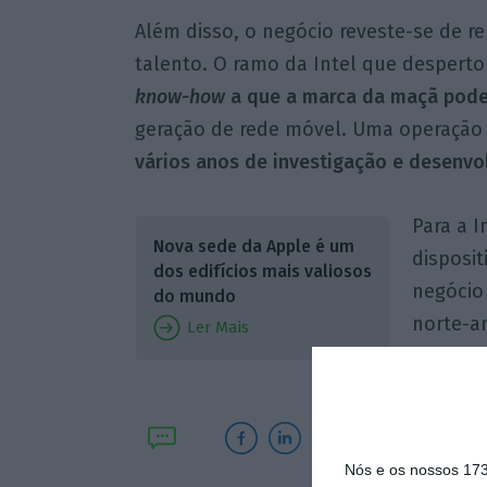
Além disso, o negócio reveste-se de re
talento. O ramo da Intel que desperto
know-how
a que a marca da maçã poder
geração de rede móvel. Uma operação
vários anos de investigação e desenvo
Para a 
Nova sede da Apple é um
disposi
dos edifícios mais valiosos
negócio
do mundo
norte-a
Ler Mais
1.000 mi
Nós e os nossos 17