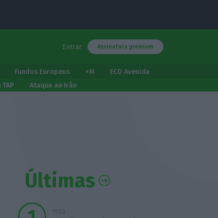
Entrar
Assinatura premium
Fundos Europeus
+M
ECO Avenida
a TAP
Ataque ao Irão
Últimas
11:53