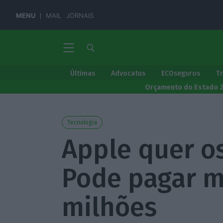
MENU
MAIL
JORNAIS
Últimas
Advocatus
ECOseguros
T
Orçamento do Estado 
Tecnologia
Apple quer os
Pode pagar m
milhões