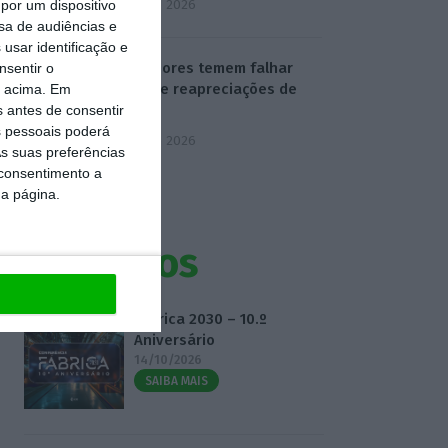
5 Agosto 2026
por um dispositivo
sa de audiências e
usar identificação e
Professores temem falhar
nsentir o
prazo de reapreciações de
o acima. Em
exames
s antes de consentir
 pessoais poderá
5 Agosto 2026
s suas preferências
 consentimento a
da página.
Eventos
Fábrica 2030 – 10.º
Aniversário
14/10/2026
SAIBA MAIS