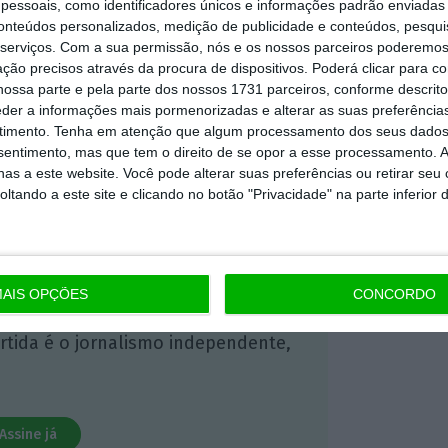
essoais, como identificadores únicos e informações padrão enviadas 
conteúdos personalizados, medição de publicidade e conteúdos, pesqui
serviços.
Com a sua permissão, nós e os nossos parceiros poderemos 
 ECO Premium
ção precisos através da procura de dispositivos. Poderá clicar para co
ossa parte e pela parte dos nossos 1731 parceiros, conforme descrit
eder a informações mais pormenorizadas e alterar as suas preferência
mação é mais importante do que
timento.
Tenha em atenção que algum processamento dos seus dados
dependente e rigoroso.
nsentimento, mas que tem o direito de se opor a esse processamento. A
as a este website. Você pode alterar suas preferências ou retirar seu
tando a este site e clicando no botão "Privacidade" na parte inferior 
Premium e tenha acesso a notícias
nta, às reportagens e especiais que
ória.
AIS OPÇÕES
CONCORDO
 de apoiar o ECO e os seus
artida é o jornalismo independente,
Assine já