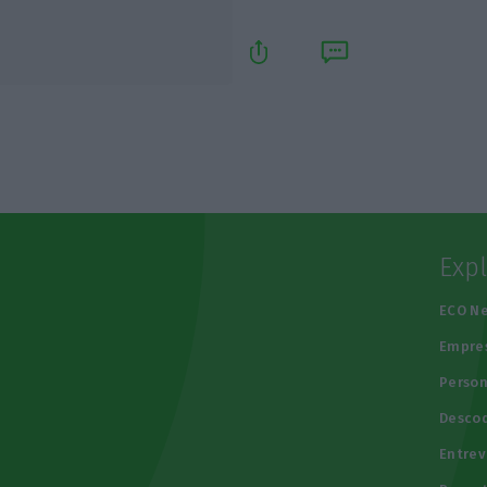
Exp
e
ECO N
Empre
Person
Descod
Entrev