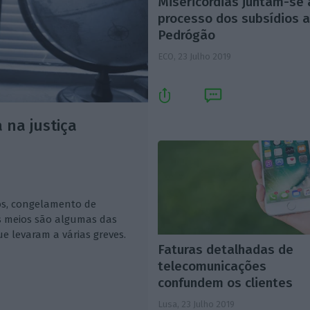
Misericórdias juntam-se
processo dos subsídios 
Pedrógão
ECO,
23 Julho 2019
 na justiça
ios, congelamento de
s meios são algumas das
ue levaram a várias greves.
Faturas detalhadas de
telecomunicações
confundem os clientes
Lusa,
23 Julho 2019