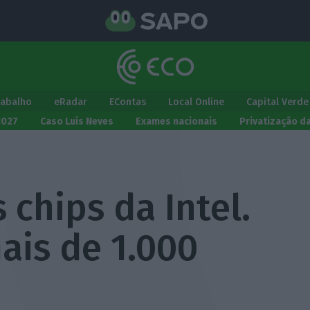
rabalho
eRadar
EContas
Local Online
Capital Verde
2027
Caso Luís Neves
Exames nacionais
Privatização d
 chips da Intel.
ais de 1.000