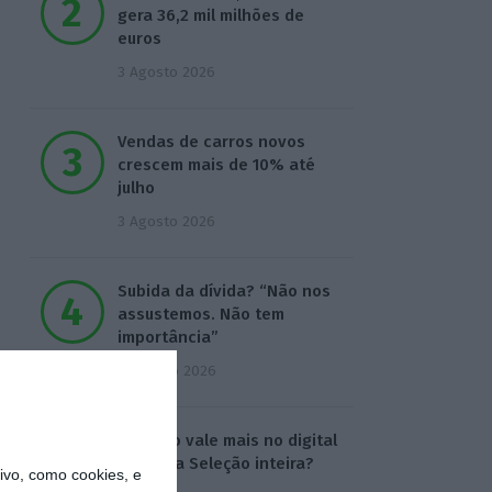
gera 36,2 mil milhões de
euros
3 Agosto 2026
Vendas de carros novos
crescem mais de 10% até
julho
3 Agosto 2026
Subida da dívida? “Não nos
assustemos. Não tem
importância”
4 Agosto 2026
Ronaldo vale mais no digital
do que a Seleção inteira?
vo, como cookies, e