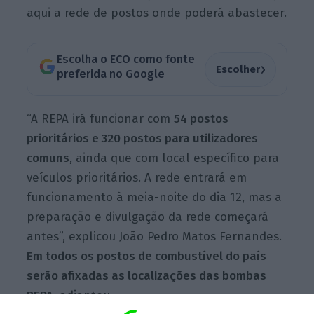
aqui a rede de postos onde poderá abastecer.
Escolha o ECO como fonte
›
Escolher
preferida no Google
“A REPA irá funcionar com
54 postos
prioritários e 320 postos para utilizadores
comuns
, ainda que com local específico para
veículos prioritários. A rede entrará em
funcionamento à meia-noite do dia 12, mas a
preparação e divulgação da rede começará
antes”, explicou João Pedro Matos Fernandes.
Em todos os postos de combustível do país
serão afixadas as localizações das bombas
REPA
, adiantou.