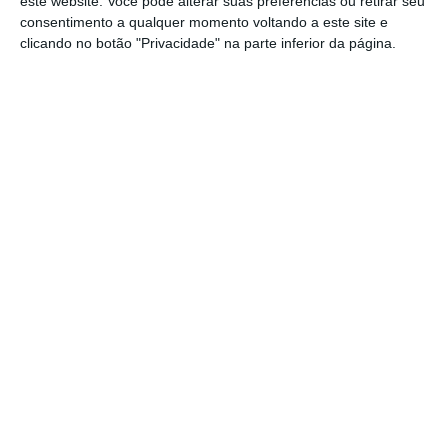
este website. Você pode alterar suas preferências ou retirar seu
consentimento a qualquer momento voltando a este site e
clicando no botão "Privacidade" na parte inferior da página.
Nos
374 postos de emergência que compõem a
REPA, haverá um limite de abastecimento de 15
litros por pessoa
, contrariamente aos
restantes, que não terão nenhuma limitação.
“É do bom senso. Nos postos da REPA nós
garantimos o abastecimento”, disse o
ministro. Em termos de localização, a
região
do Algarve terá mais postos do que seria
normal
: 22 contra os os oito previstos na rede
montada na greve de abril.
O Governo definiu que os motoristas dos
sindicatos independentes terão de
assegurar