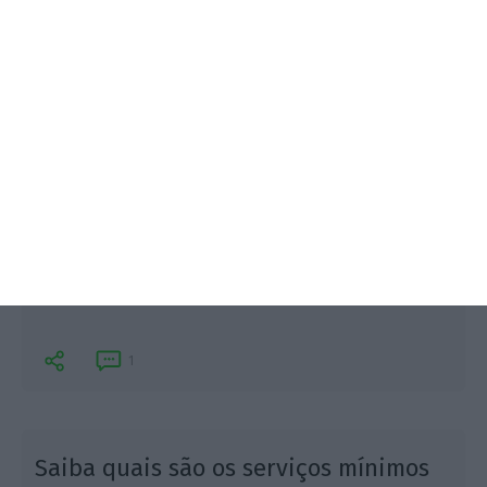
Alerta chegou esta terça-feira. O movimento dos
coletes amarelos vai juntar-se ao protesto dos
motoristas. O objetivo é fazerem uma marcha lenta
na ponte 25 de abril e na A1 e uma manif no
Parlamento.
1
e
Saiba quais são os serviços mínimos