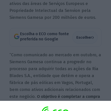
ativos das áreas de Serviços Europeus e
Propriedade Intelectual da Senvion pela
Siemens Gamesa por 200 milhões de euros.
Escolha o ECO como fonte
›
Escolher
preferida no Google
“Como comunicado ao mercado em outubro, a
Siemens Gamesa continua a progredir no
processo para adquirir todas as ações da Ria
Blades S.A., entidade que detém e opera a
fábrica de pás eólicas em Vagos, Portugal,
bem como ativos adicionais relacionados com
este negócio.
O objetivo é completar a compra
antes do fim de março de 2020″, assim que
estejam garantidas as “condições finais