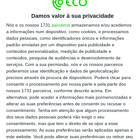
exigidas”
, reforçou a empresa em
Damos valor à sua privacidade
comunicado.
Nós e os nossos 1731
parceiros
armazenamos e/ou acedemos
a informações num dispositivo, como cookies, e processamos
dados pessoais, como identificadores únicos e informações
Recorde-se que em dezembro o negócio
padrão enviadas por um dispositivo para publicidade e
contou com a aprovação incondicional da
conteúdos personalizados, medição de publicidade e
Comissão Europeia, incluindo a compra da
conteúdos, pesquisa de audiências e desenvolvimento de
serviços.
Com a sua permissão, nós e os nossos parceiros
fábrica fundada em 2009 e localizada em
poderemos usar identificação e dados de geolocalização
território nacional.
precisos através da procura de dispositivos. Poderá clicar para
consentir o processamento por nossa parte e pela parte dos
nossos 1731 parceiros, conforme descrito acima. Em
Siemens compra fábrica de pás de aerogeradores
alternativa, pode aceder a informações mais pormenorizadas e
em Aveiro
alterar as suas preferências antes de consentir ou recusar o
Ler Mais
consentimento.
Tenha em atenção que algum processamento
dos seus dados pessoais poderá não exigir o seu
consentimento, mas que tem o direito de se opor a esse
Com a aquisição,
a Siemens Gamesa
processamento. As suas preferências serão aplicadas apenas a
este website. Você pode alterar suas preferências ou retirar seu
compromete-se a manter pelo menos 70% dos