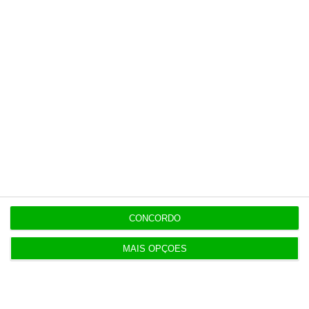
desemprego
Populares
Serão os salários apenas a ponta de um
icebergue?
3 Agosto 2026
CONCORDO
Candidaturas prolongadas até 10 de setembro
MAIS OPÇÕES
3 Agosto 2026
Há 2 candidatos a fornecer comboios de alta