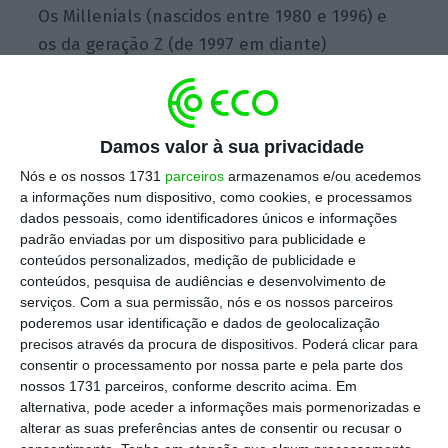
Os Millenials (nascidos entre 1980 e 1996) e
os da geração Z (de 1997 em diante)
representam mais de 80% dos novos
condutores, mas foram também os que mais
contribuíram para a redução na emissão de
Damos valor à sua privacidade
novas cartas de condução.
Nós e os nossos 1731
parceiros
armazenamos e/ou acedemos
a informações num dispositivo, como cookies, e processamos
dados pessoais, como identificadores únicos e informações
padrão enviadas por um dispositivo para publicidade e
Já foram entregues 2.500 Passes Família na Grande
conteúdos personalizados, medição de publicidade e
Lisboa
conteúdos, pesquisa de audiências e desenvolvimento de
Ler Mais
serviços.
Com a sua permissão, nós e os nossos parceiros
poderemos usar identificação e dados de geolocalização
precisos através da procura de dispositivos. Poderá clicar para
O jornal explica que os candidatos até aos 40
consentir o processamento por nossa parte e pela parte dos
anos representam, todos os anos, entre
nossos 1731 parceiros, conforme descrito acima. Em
94,6% e 95,6% do total de cartas emitidas. Já
alternativa, pode aceder a informações mais pormenorizadas e
alterar as suas preferências antes de consentir ou recusar o
os sub-20 e sub-30 representam mais de 85%