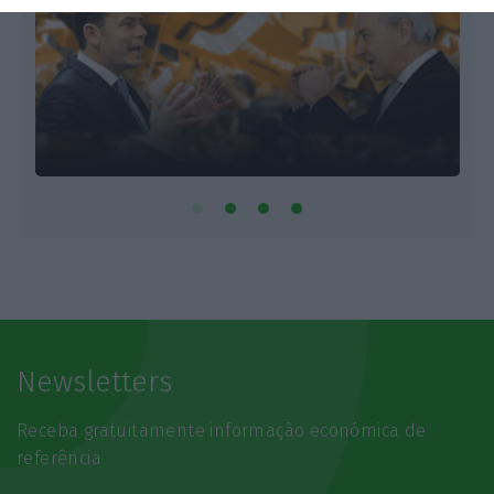
Newsletters
Receba gratuitamente informação económica de
referência