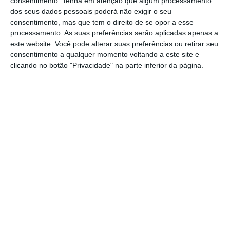
consentimento.
Tenha em atenção que algum processamento
dos candidatos. E os mais novos, de 18 e 19,
dos seus dados pessoais poderá não exigir o seu
são mais de metade (54,7% das cartas em
consentimento, mas que tem o direito de se opor a esse
processamento. As suas preferências serão aplicadas apenas a
2019). São por isso os sub-40 quem mais
este website. Você pode alterar suas preferências ou retirar seu
influencia as variações anuais no número de
consentimento a qualquer momento voltando a este site e
novos “encartados”.E em todas estas fasquias
clicando no botão "Privacidade" na parte inferior da página.
etárias foram identificadas descidas no ano
passado.
A aposta dos Millennials em outras formas de
mobilidade, com menos carro próprio, a par
da emigração poderão ajudar a justificar a
quebra na emissão de novas cartas de
condução observada no ano passado.