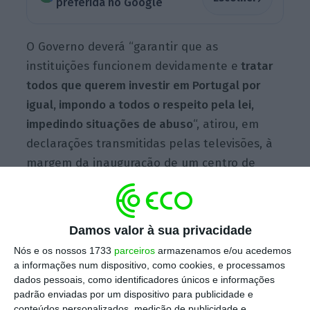
preferida no Google
O Governo deverá “garantir que as
instituições funcionem devidamente e
tratar
todos que querem investir em Portugal por
igual, impondo a todos o respeito pela lei,
impedindo situações de abuso
“, atirou, em
declarações transmitidas pelas televisões, à
margem da inauguração de um centro de
investigação em Loures.
Damos valor à sua privacidade
Depois de garantir que nunca favoreceu, nem
Nós e os nossos 1733
parceiros
armazenamos e/ou acedemos
desfavoreceu, a empresária angolana,
a informações num dispositivo, como cookies, e processamos
confrontado com as revelações feitas pelo
dados pessoais, como identificadores únicos e informações
consórcio internacional de jornalistas sobre
padrão enviadas por um dispositivo para publicidade e
conteúdos personalizados, medição de publicidade e