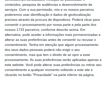
Isabel dos Santos, e as investigações judiciais
conteúdos, pesquisa de audiências e desenvolvimento de
em curso, Costa salientou que
“o
que nos
serviços.
Com a sua permissão, nós e os nossos parceiros
compete fazer é colaborar totalmente com as
poderemos usar identificação e dados de geolocalização
precisos através da procura de dispositivos. Poderá clicar para
autoridades angolanas,
como temos vindo a
consentir o processamento por nossa parte e pela parte dos
fazer e como iremos fazer”.
nossos 1733 parceiros, conforme descrito acima. Em
alternativa, pode aceder a informações mais pormenorizadas e
alterar as suas preferências antes de consentir ou recusar o
consentimento.
Tenha em atenção que algum processamento
PGR de Angola e Portugal vão reunir-se em Lisboa
dos seus dados pessoais poderá não exigir o seu
Ler Mais
consentimento, mas que tem o direito de se opor a esse
processamento. As suas preferências serão aplicadas apenas a
este website. Você pode alterar suas preferências ou retirar seu
Isabel dos Santos
foi esta quarta-feira
consentimento a qualquer momento voltando a este site e
clicando no botão "Privacidade" na parte inferior da página.
constituída arguida em Angola por alegada
má gestão e desvio de fundos
durante a
passagem pela petrolífera estatal Sonangol.
Questionado sobre a
reunião entre o