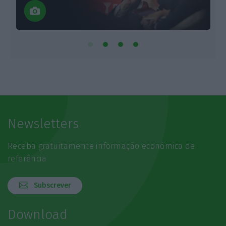
Newsletters
Receba gratuitamente informação económica de
referência
Subscrever
Download