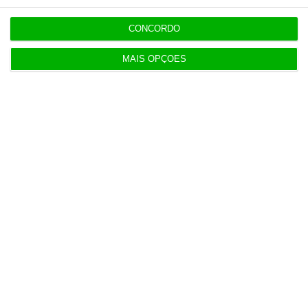
Economia dos EUA desilude e perde 23 mil
empregos em julho
CONCORDO
MAIS OPÇÕES
13:12
Oposição endurece tom contra Luís Neves
12:55
DST foi escolhida por PJ e MAI por ter “o preço
mais baixo”
12:48
Bruxelas reforça IRIS 2 com 66 novos satélites
11:49
Governo alivia limites à despesa dos concelhos
em calamidade