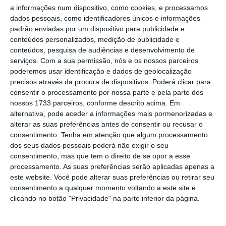
a nossa proposta não prevaleceu devido às
a informações num dispositivo, como cookies, e processamos
votações de outras bancadas. Se houve
dados pessoais, como identificadores únicos e informações
padrão enviadas por um dispositivo para publicidade e
bancadas que alteraram a sua posição e nos
conteúdos personalizados, medição de publicidade e
procuram acompanhar, não é uma coligação
conteúdos, pesquisa de audiências e desenvolvimento de
negativa, é um passo adiante que nós
serviços.
Com a sua permissão, nós e os nossos parceiros
poderemos usar identificação e dados de geolocalização
valorizaríamos muito”, disse.
precisos através da procura de dispositivos. Poderá clicar para
consentir o processamento por nossa parte e pela parte dos
nossos 1733 parceiros, conforme descrito acima. Em
O
BE diz que não será por ele que o IVA não
alternativa, pode aceder a informações mais pormenorizadas e
alterar as suas preferências antes de consentir ou recusar o
descerá
, deixando em aberto o apoio a
consentimento.
Tenha em atenção que algum processamento
propostas semelhantes de outros partidos,
dos seus dados pessoais poderá não exigir o seu
mesmo que à direita.
consentimento, mas que tem o direito de se opor a esse
processamento. As suas preferências serão aplicadas apenas a
este website. Você pode alterar suas preferências ou retirar seu
consentimento a qualquer momento voltando a este site e
clicando no botão "Privacidade" na parte inferior da página.