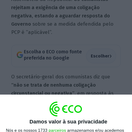
rejeitam a exigência de uma coligação
negativa
,
estando a aguardar resposta do
Governo
sobre se a medida defendida pelo
PCP é “aplicável”.
Escolha o ECO como fonte
›
Escolher
preferida no Google
O secretário-geral dos comunistas diz que
“não se trata de nenhuma coligação
circunstancial ou negativa”
, em resposta às
questões sobre uma maioria negativa
(juntamente com o BE e o PSD) que force a
passagem da descida do IVA da eletricidade.
Damos valor à sua privacidade
“No orçamento anterior estivemos sozinhos e
Nós e os nossos 1733
parceiros
armazenamos e/ou acedemos