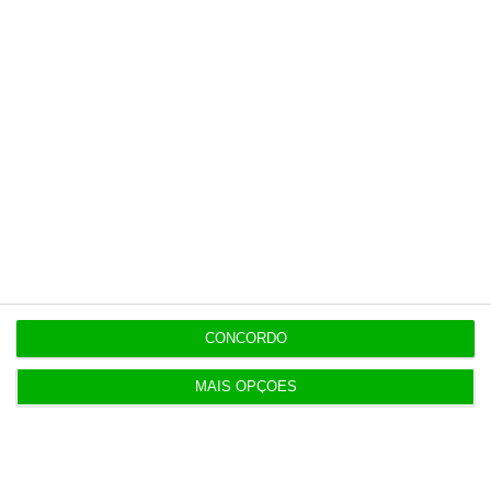
Esta assinatura é uma forma de apoiar
o ECO e os seus jornalistas. A nossa
contrapartida é o jornalismo
independente, rigoroso e credível.
Assine já
Veja todos os planos
CONCORDO
MAIS OPÇÕES
Últimas
15:17