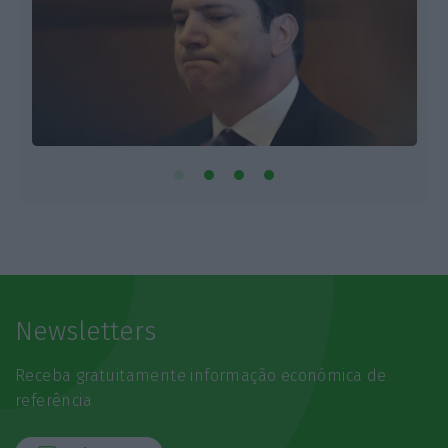
Newsletters
Receba gratuitamente informação económica de
referência