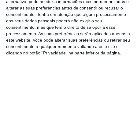
a tentar encontrar uma vacina contra a
alternativa, pode aceder a informações mais pormenorizadas e
pneumonia
, já que as atuais não protegem
alterar as suas preferências antes de consentir ou recusar o
consentimento.
Tenha em atenção que algum processamento
contra o novo coronavírus.
dos seus dados pessoais poderá não exigir o seu
consentimento, mas que tem o direito de se opor a esse
processamento. As suas preferências serão aplicadas apenas a
Vírus: China injeta 156 mil milhões para ajudar
este website. Você pode alterar suas preferências ou retirar seu
economia
consentimento a qualquer momento voltando a este site e
Ler Mais
clicando no botão "Privacidade" na parte inferior da página.
A doença foi identificada como um novo tipo
de coronavírus, semelhante à pneumonia
atípica, ou Síndrome Respiratória Aguda
Grave (SARS, na sigla em inglês), que entre
2002 e 2003 matou 650 pessoas na China
continental e em Hong Kong.
As pessoas infetadas podem
transmitir a