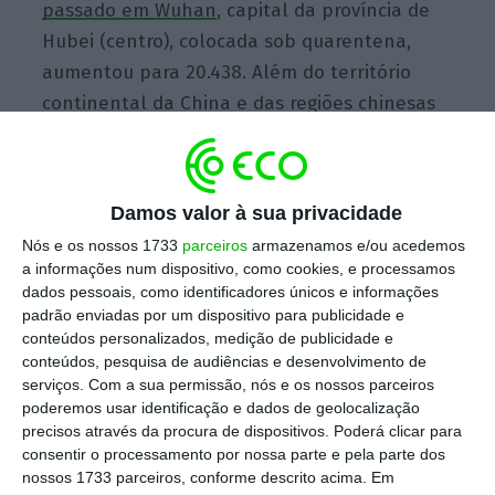
passado em Wuhan
, capital da província de
Hubei (centro), colocada sob quarentena,
aumentou para 20.438. Além do território
continental da China e das regiões chinesas
de Macau e Hong Kong,
há mais casos de
infeção confirmados em 24 outros países
,
entre os quais Estados Unidos, Espanha,
Damos valor à sua privacidade
França, Reino Unido, Itália.
Nós e os nossos 1733
parceiros
armazenamos e/ou acedemos
a informações num dispositivo, como cookies, e processamos
dados pessoais, como identificadores únicos e informações
A Organização Mundial de Saúde (OMS)
padrão enviadas por um dispositivo para publicidade e
declarou, na quinta-feira, uma
situação de
conteúdos personalizados, medição de publicidade e
conteúdos, pesquisa de audiências e desenvolvimento de
emergência de saúde pública
de âmbito
serviços.
Com a sua permissão, nós e os nossos parceiros
internacional, o que pressupõe a adoção de
poderemos usar identificação e dados de geolocalização
medidas de prevenção e coordenação à
precisos através da procura de dispositivos. Poderá clicar para
consentir o processamento por nossa parte e pela parte dos
escala mundial.
A comunidade científica está
nossos 1733 parceiros, conforme descrito acima. Em