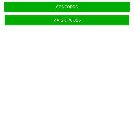
CONCORDO
MAIS OPÇÕES
Populares
“O ESG morreu, longa vida ao ESG”
6 Agosto 2026
Sindicato acusa Governo de mentir sobre
Prestação Única
5 Agosto 2026
Antigo Onyria reabre como Kimpton em Cascais
6 Agosto 2026
Festivais: O que ganham as marcas quando a