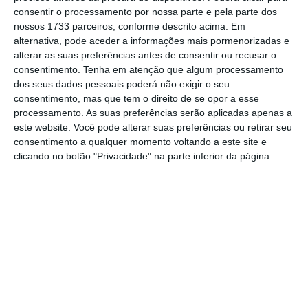
organizar a conferência online “
Crisis Control:
consentir o processamento por nossa parte e pela parte dos
nossos 1733 parceiros, conforme descrito acima. Em
How to Implement Remote Work in Your Team
alternativa, pode aceder a informações mais pormenorizadas e
When You’re Not Ready
“, em resposta ao Covid-
alterar as suas preferências antes de consentir ou recusar o
19,
para ajudar as empresas que não estão
consentimento.
Tenha em atenção que algum processamento
dos seus dados pessoais poderá não exigir o seu
preparadas a implementar o trabalho remoto
consentimento, mas que tem o direito de se opor a esse
nas suas equipas da forma mais eficaz
.
processamento. As suas preferências serão aplicadas apenas a
este website. Você pode alterar suas preferências ou retirar seu
consentimento a qualquer momento voltando a este site e
Nesta conferência,
os três oradores vão
clicando no botão "Privacidade" na parte inferior da página.
explicar de que forma as empresas podem
implementar o trabalho remoto
, quais são
as
melhores práticas
e
como podem garantir que
os trabalhadores continuam produtivos
,
apesar das circunstâncias do teletrabalho. A
participação é gratuita e é necessário fazer a
inscrição
online
.