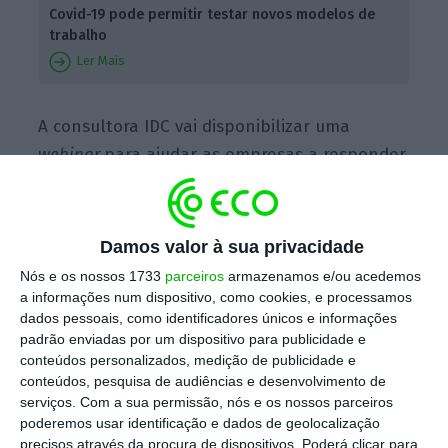
Covid-19 pode permitir testar novos modelos de
trabalho
Ler Mais
A consultora IDC vai disponibilizar uma
webinar
para ajudar as empresas a responder
ao avanço da pandemia em termos dos novos
modelos de trabalho — “
COVID-19 First
Response: The Transition to Remote Work
“, a
Damos valor à sua privacidade
19 de março
.
A participação também não tem
Nós e os nossos 1733
parceiros
armazenamos e/ou acedemos
quaisquer custos e para participar basta
a informações num dispositivo, como cookies, e processamos
dados pessoais, como identificadores únicos e informações
inscrever-se
no site oficial.
padrão enviadas por um dispositivo para publicidade e
conteúdos personalizados, medição de publicidade e
A
Grow Remote
, uma organização sem fins
conteúdos, pesquisa de audiências e desenvolvimento de
serviços.
Com a sua permissão, nós e os nossos parceiros
lucrativos que ajuda empresas e
poderemos usar identificação e dados de geolocalização
trabalhadores no trabalho remoto, vai
precisos através da procura de dispositivos. Poderá clicar para