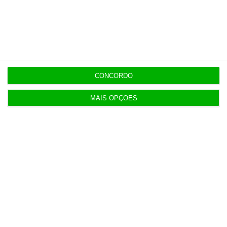
Últimas
20:27
Praias com “impactos significativos” devido ao
CONCORDO
mau tempo
MAIS OPÇÕES
20:24
Vending de Oliveira do Bairro compra fábrica de
copos e café
19:52
DGS emite recomendações para observar o
eclipse solar
19:20