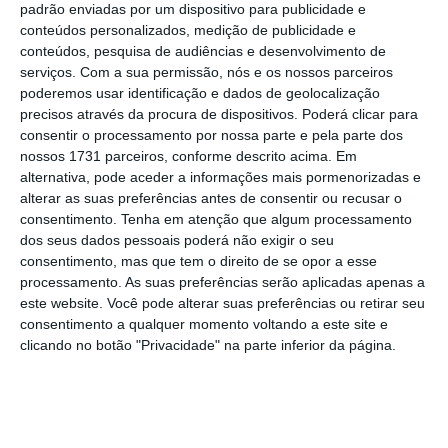
padrão enviadas por um dispositivo para publicidade e
aproveitar a porta aberta pelo
decreto do
conteúdos personalizados, medição de publicidade e
conteúdos, pesquisa de audiências e desenvolvimento de
Presidente da República para limitar os
serviços.
Com a sua permissão, nós e os nossos parceiros
despedimentos
. O texto entregue por Marcelo
poderemos usar identificação e dados de geolocalização
Rebelo de Sousa permite que sejam impostas
precisos através da procura de dispositivos. Poderá clicar para
consentir o processamento por nossa parte e pela parte dos
“limitações ou modificações à respetiva
nossos 1731 parceiros, conforme descrito acima. Em
atividade, incluindo limitações aos
alternativa, pode aceder a informações mais pormenorizadas e
despedimentos”.
alterar as suas preferências antes de consentir ou recusar o
consentimento.
Tenha em atenção que algum processamento
dos seus dados pessoais poderá não exigir o seu
Estado de emergência pode travar despedimentos
consentimento, mas que tem o direito de se opor a esse
no privado
processamento. As suas preferências serão aplicadas apenas a
este website. Você pode alterar suas preferências ou retirar seu
Ler Mais
consentimento a qualquer momento voltando a este site e
clicando no botão "Privacidade" na parte inferior da página.
António Costa explicou que a
ACT vai ter um
reforço das suas competências e recursos
,
passando a haver a possibilidade de serem