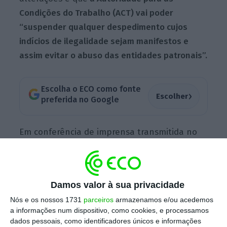
Condições do Trabalho (ACT) vai poder
“suspender qualquer despedimento cujos
indícios de ilegalidade sejam manifestos e
assim evitar o abuso das entidades patronais”.
Escolha o ECO como fonte
›
Escolher
preferida no Google
Em conferência de imprensa transmitida no
Twitter, o primeiro-ministro revelou que
“infelizmente neste período, não obstante as
medidas que têm sido adotadas […],
tem
Damos valor à sua privacidade
havido alguns abusos nas relações laborais
“.
Nós e os nossos 1731
parceiros
armazenamos e/ou acedemos
a informações num dispositivo, como cookies, e processamos
dados pessoais, como identificadores únicos e informações
É essa a razão que leva o Governo a