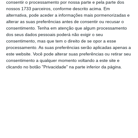
consentir o processamento por nossa parte e pela parte dos
nossos 1733 parceiros, conforme descrito acima. Em
alternativa, pode aceder a informações mais pormenorizadas e
alterar as suas preferências antes de consentir ou recusar o
consentimento.
Tenha em atenção que algum processamento
Fonte: Autoridade Tributária e Aduaneira
dos seus dados pessoais poderá não exigir o seu
consentimento, mas que tem o direito de se opor a esse
Isto acontece numa altura em que a
processamento. As suas preferências serão aplicadas apenas a
este website. Você pode alterar suas preferências ou retirar seu
pandemia está a atrasar significativamente o
consentimento a qualquer momento voltando a este site e
processamento de reembolsos por aquela
clicando no botão "Privacidade" na parte inferior da página.
autoridade, comparativamente com os anos
anteriores, algo que já tinha sido antecipado
pelo secretário de Estado dos Assuntos Fiscais
logo no arranque do período de cumprimento
desta obrigação fiscal.
No ano passado, os reembolsos começaram a
ser feitos 11 dias depois do começo do prazo