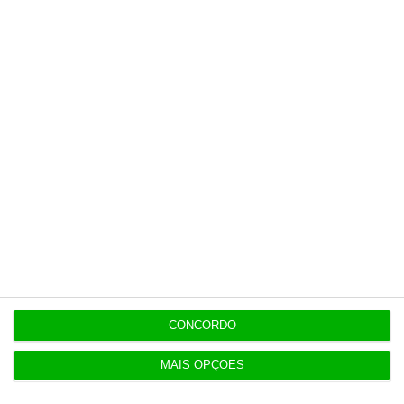
De que forma? Assine o ECO Premium e
tenha acesso a notícias exclusivas, à
opinião que conta, às reportagens e
especiais que mostram o outro lado da
história.
Esta assinatura é uma forma de apoiar
o ECO e os seus jornalistas. A nossa
contrapartida é o jornalismo
independente, rigoroso e credível.
Assine já
CONCORDO
Veja todos os planos
MAIS OPÇÕES