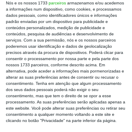
Nós e os nossos 1733
parceiros
armazenamos e/ou acedemos
serviço de recolha em loja. Pode também
a informações num dispositivo, como cookies, e processamos
comprar à porta da sua loja”, acrescentou a
dados pessoais, como identificadores únicos e informações
padrão enviadas por um dispositivo para publicidade e
marca
, que prometeu tentar resolver a
conteúdos personalizados, medição de publicidade e
situação com a maior rapidez possível.
conteúdos, pesquisa de audiências e desenvolvimento de
serviços.
Com a sua permissão, nós e os nossos parceiros
poderemos usar identificação e dados de geolocalização
precisos através da procura de dispositivos. Poderá clicar para
consentir o processamento por nossa parte e pela parte dos
nossos 1733 parceiros, conforme descrito acima. Em
alternativa, pode aceder a informações mais pormenorizadas e
alterar as suas preferências antes de consentir ou recusar o
consentimento.
Tenha em atenção que algum processamento
dos seus dados pessoais poderá não exigir o seu
consentimento, mas que tem o direito de se opor a esse
processamento. As suas preferências serão aplicadas apenas a
este website. Você pode alterar suas preferências ou retirar seu
Decathlon encerra loja online para despachar encomendas “em
consentimento a qualquer momento voltando a este site e
atraso”.
clicando no botão "Privacidade" na parte inferior da página.
Decathlon