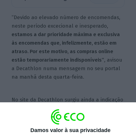
“Devido ao elevado número de encomendas,
neste período excecional e inesperado,
estamos a dar prioridade máxima e exclusiva
às encomendas que, infelizmente, estão em
atraso. Por este motivo, as compras online
estão temporariamente indisponíveis”
, avisou
a Decathlon numa mensagem no seu portal
na manhã desta quarta-feira.
No site da Decathlon surgiu ainda a indicação
de que, apesar do encerramento da loja
online, os clientes podem “continuar a
recolher ou comprar” à porta dos
Damos valor à sua privacidade
estabelecimentos.
“Fica disponível apenas o