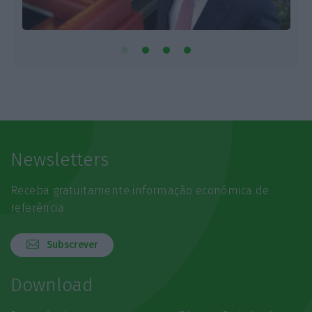
Newsletters
Receba gratuitamente informação económica de
referência
Subscrever
Download