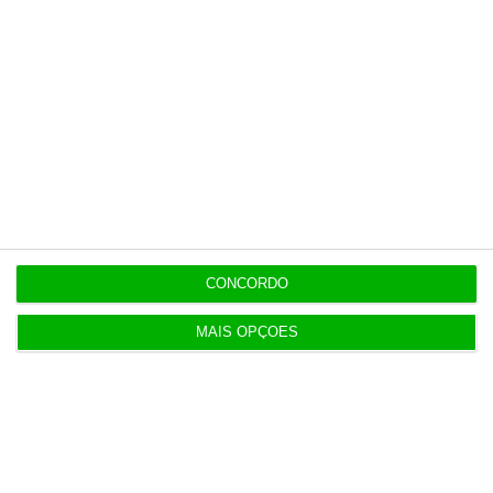
o ECO e os seus jornalistas. A nossa
contrapartida é o jornalismo
independente, rigoroso e credível.
Assine já
Veja todos os planos
CONCORDO
MAIS OPÇÕES
Últimas
5 Agosto 2026
Infantino “mentiu” e “enganou”. Luís Figo exige
demissão