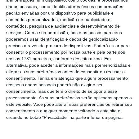
A informação foi
comunicada esta terça-feira
dados pessoais, como identificadores únicos e informações
à Comissão do Mercado de Valores Mobiliários
padrão enviadas por um dispositivo para publicidade e
(CMVM)
, por tratar-se de uma posição
conteúdos personalizados, medição de publicidade e
conteúdos, pesquisa de audiências e desenvolvimento de
qualificada numa empresa na bolsa
serviços.
Com a sua permissão, nós e os nossos parceiros
portuguesa.
Os mais de 10% da Global
poderemos usar identificação e dados de geolocalização
Portfolio Investments coloca este fundo com
precisos através da procura de dispositivos. Poderá clicar para
consentir o processamento por nossa parte e pela parte dos
sede em Málaga na segunda posição da
nossos 1731 parceiros, conforme descrito acima. Em
tabela da estrutura acionista dos CTT
,
alternativa, pode aceder a informações mais pormenorizadas e
destronando o fundo GreenWood Builders e
alterar as suas preferências antes de consentir ou recusar o
consentimento.
Tenha em atenção que algum processamento
mesmo o Norges Bank, fundo soberano da
dos seus dados pessoais poderá não exigir o seu
Noruega. É apenas superada pelos 13,12%
consentimento, mas que tem o direito de se opor a esse
controlados pela
holding
Manuel
processamento. As suas preferências serão aplicadas apenas a
este website. Você pode alterar suas preferências ou retirar seu
Champalimaud, antiga Gestmin.
consentimento a qualquer momento voltando a este site e
clicando no botão "Privacidade" na parte inferior da página.
De acordo com a informação comunicada ao
regulador nacional, a Global Portfolio