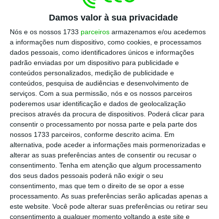
Na sexta-feira, a ACT disse, em respostas
Damos valor à sua privacidade
enviadas à
Lusa,
que realizou, nos últimos
Nós e os nossos 1733
parceiros
armazenamos e/ou acedemos
a informações num dispositivo, como cookies, e processamos
dois anos,
mais de 40 ações inspetivas à
dados pessoais, como identificadores únicos e informações
Ryanair e a empresas que trabalham com a
padrão enviadas por um dispositivo para publicidade e
companhia aérea
, detetando sete tipos de
conteúdos personalizados, medição de publicidade e
conteúdos, pesquisa de audiências e desenvolvimento de
infrações.
serviços.
Com a sua permissão, nós e os nossos parceiros
poderemos usar identificação e dados de geolocalização
Os procedimentos contraordenacionais foram
precisos através da procura de dispositivos. Poderá clicar para
consentir o processamento por nossa parte e pela parte dos
abertos em matérias relacionadas com
nossos 1733 parceiros, conforme descrito acima. Em
“prática de coação e substituição de
alternativa, pode aceder a informações mais pormenorizadas e
trabalhadores grevistas”, “cedência ilícita de
alterar as suas preferências antes de consentir ou recusar o
consentimento.
Tenha em atenção que algum processamento
trabalhadores entre a Ryanair e a Crewlink
dos seus dados pessoais poderá não exigir o seu
Ireland [empresa de trabalho temporário de
consentimento, mas que tem o direito de se opor a esse
tripulantes], uma vez que esta última não se
processamento. As suas preferências serão aplicadas apenas a
este website. Você pode alterar suas preferências ou retirar seu
encontrava licenciada para o efeito” ou
consentimento a qualquer momento voltando a este site e