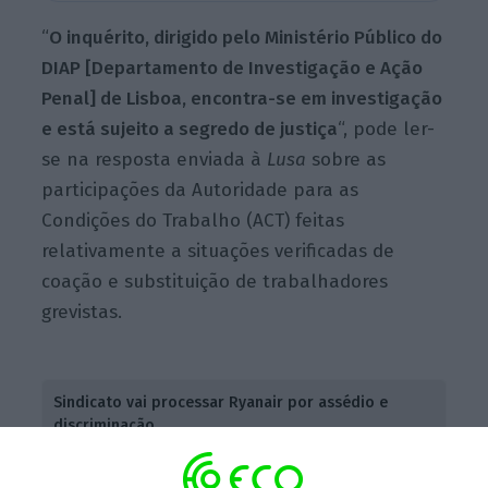
“
O inquérito, dirigido pelo Ministério Público do
DIAP [Departamento de Investigação e Ação
Penal] de Lisboa, encontra-se em investigação
e está sujeito a segredo de justiça
“, pode ler-
se na resposta enviada à
Lusa
sobre as
participações da Autoridade para as
Condições do Trabalho (ACT) feitas
relativamente a situações verificadas de
coação e substituição de trabalhadores
grevistas.
Sindicato vai processar Ryanair por assédio e
discriminação
Ler Mais