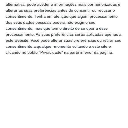
compromisso reforçado da parte de Jerome
alternativa, pode aceder a informações mais pormenorizadas e
Powell na manutenção do atual contexto de
alterar as suas preferências antes de consentir ou recusar o
juros baixos por um longo período de tempo.
consentimento.
Tenha em atenção que algum processamento
dos seus dados pessoais poderá não exigir o seu
Segundo a
Reuters
, dados trimestrais
consentimento, mas que tem o direito de se opor a esse
animadores da FedEx também ajudam a
processamento. As suas preferências serão aplicadas apenas a
explicar os ganhos da sessão desta quarta-
este website. Você pode alterar suas preferências ou retirar seu
consentimento a qualquer momento voltando a este site e
feira, com a empresa a valorizar 4,52%, para
clicando no botão "Privacidade" na parte inferior da página.
247,37 dólares por ação.
O grande destaque, contudo, é a valorização
de cerca de 70% das ações da Eastman Kodak,
para cerca de 11 dólares.
Isto acontece depois
de um comité contratado pela companhia ter
concluído que a empresa não violou a lei na
divulgação de um empréstimo concedido
pelos EUA há poucas semanas.