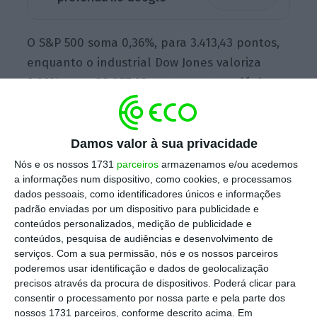
O S&P 500 soma 0,36%, para 3.413,43 pontos,
enquanto o industrial Dow Jones valoriza
0,29%, para 28.077,93 pontos.
O tecnológico
Nasdaq soma 0,32%, para 11.225,74 pontos,
depois de ter perdido mais de 4% no
acumulado da semana anterior.
Damos valor à sua privacidade
Nós e os nossos 1731
parceiros
armazenamos e/ou acedemos
a informações num dispositivo, como cookies, e processamos
dados pessoais, como identificadores únicos e informações
Nasdaq perde mais de 4% numa semana negra para
padrão enviadas por um dispositivo para publicidade e
a tecnologia
conteúdos personalizados, medição de publicidade e
Ler Mais
conteúdos, pesquisa de audiências e desenvolvimento de
serviços.
Com a sua permissão, nós e os nossos parceiros
poderemos usar identificação e dados de geolocalização
O foco dos investidores está apontado à
precisos através da procura de dispositivos. Poderá clicar para
reunião da Fed,
esperando-se um
consentir o processamento por nossa parte e pela parte dos
nossos 1731 parceiros, conforme descrito acima. Em