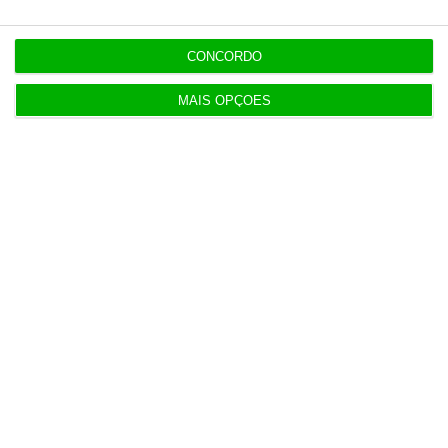
CONCORDO
MAIS OPÇÕES
Populares
“O ESG morreu, longa vida ao ESG”
7:05
Irão anuncia possível acordo com Omã em Ormuz
2 Agosto 2026
SRS Legal assessora Grupo Finançor na compra da
EMATER
3 Agosto 2026