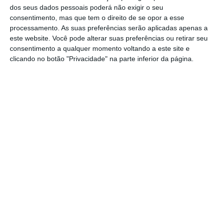
dos seus dados pessoais poderá não exigir o seu
Já no critério “
atratividade
“,
Portugal desce da
consentimento, mas que tem o direito de se opor a esse
processamento. As suas preferências serão aplicadas apenas a
32.º para a 33.º posição,
devido à baixa
este website. Você pode alterar suas preferências ou retirar seu
classificação nos critérios de “justiça”,
consentimento a qualquer momento voltando a este site e
“motivação dos colaboradores” e “saída de
clicando no botão "Privacidade" na parte inferior da página.
pessoas com boa formação e qualificação”, a
designada “fuga de cérebros”.
“Se, por um lado,
temos uma população ativa
mais competente e preparada, por outro,
temos empresas que não lhes estão a
proporcionar as ferramentas
necessárias para
prosperar. E tudo isso tem um claro efeito na
atração e retenção de talento no nosso país,
pois se não criarmos mais oportunidades ao
longo das várias etapas da vida profissional,