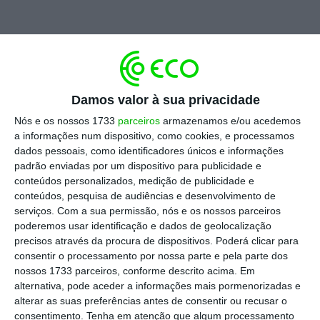
E é
a Suíça, que lidera o ranking, seguida pela
Dinamarca e Luxemburgo.
Damos valor à sua privacidade
“Pessoas Awards” vão premiar talento e gestão de
Nós e os nossos 1733
parceiros
armazenamos e/ou acedemos
pessoas
a informações num dispositivo, como cookies, e processamos
Ler Mais
dados pessoais, como identificadores únicos e informações
padrão enviadas por um dispositivo para publicidade e
conteúdos personalizados, medição de publicidade e
A queda de Portugal no
ranking
justifica-se,
conteúdos, pesquisa de audiências e desenvolvimento de
sobretudo, pela descida
no indicador
serviços.
Com a sua permissão, nós e os nossos parceiros
“investimento e desenvolvimento”, (a mais
poderemos usar identificação e dados de geolocalização
precisos através da procura de dispositivos. Poderá clicar para
significativa),
com a queda de nove posições
consentir o processamento por nossa parte e pela parte dos
do 13.º para o 22.º lugar, principalmente
nossos 1733 parceiros, conforme descrito acima. Em
devido à baixa pontuação no indicador que
alternativa, pode aceder a informações mais pormenorizadas e
alterar as suas preferências antes de consentir ou recusar o
diz respeito à formação dos colaboradores.
consentimento.
Tenha em atenção que algum processamento