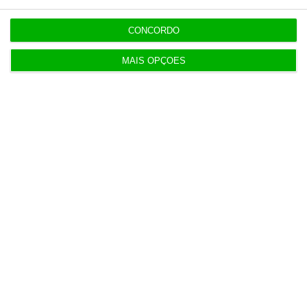
CONCORDO
Populares
MAIS OPÇÕES
O verdadeiro desafio
5 Agosto 2026
Livre quer banir do Parlamento invasor a gabinete
de Ventura
3 Agosto 2026
Carro elétrico português vai ter altifalante no
encosto
4 Agosto 2026