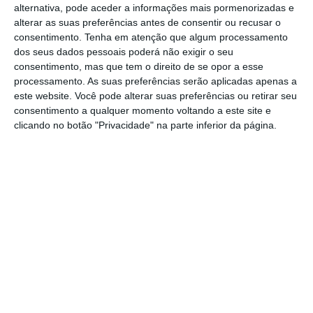
alternativa, pode aceder a informações mais pormenorizadas e
vermelho ao ganhar 0,67%, para 11,98
alterar as suas preferências antes de consentir ou recusar o
cêntimos.
consentimento.
Tenha em atenção que algum processamento
dos seus dados pessoais poderá não exigir o seu
consentimento, mas que tem o direito de se opor a esse
Mas a amparar a bolsa de Lisboa está ainda
processamento. As suas preferências serão aplicadas apenas a
a valorização dos títulos da família EDP,
este website. Você pode alterar suas preferências ou retirar seu
nomeadamente a subida de 0,62% da EDP,
consentimento a qualquer momento voltando a este site e
clicando no botão "Privacidade" na parte inferior da página.
para 5,006 euros,
e da EDP Renováveis, que
chegou a cotar num preço recorde, subindo
0,48%, para 21,1 euros cada título,
mas que
entretanto recuo e está agora na linha de
água.
Concessão dos CTT prolongada até setembro de
2021
Ler Mais