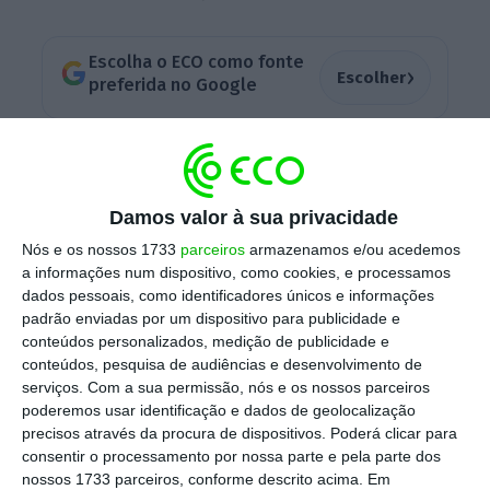
Escolha o ECO como fonte
›
Escolher
preferida no Google
O britânico FTSE 100 destaca-se com uma
queda de 0,18%, mas, enquanto isso, o Stoxx
600 ganha 0,21%, o francês CAC-40 soma
Damos valor à sua privacidade
0,10%, o alemão DAX sobe 0,3% e o espanhol
Nós e os nossos 1733
parceiros
armazenamos e/ou acedemos
a informações num dispositivo, como cookies, e processamos
IBEX-35 avança 0,18%.
O índice português PSI-
dados pessoais, como identificadores únicos e informações
20 regista uma subida de 0,17%, para 4.733,91
padrão enviadas por um dispositivo para publicidade e
pontos, marcada pelo avanço das ações do
conteúdos personalizados, medição de publicidade e
conteúdos, pesquisa de audiências e desenvolvimento de
BCP.
serviços.
Com a sua permissão, nós e os nossos parceiros
poderemos usar identificação e dados de geolocalização
precisos através da procura de dispositivos. Poderá clicar para
A instituição financeira liderada por Miguel
consentir o processamento por nossa parte e pela parte dos
Maya evita a passagem do índice para o
nossos 1733 parceiros, conforme descrito acima. Em