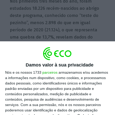
Nos primeiros três meses do ano, foram
estudados 18.226 recém-nascidos ao abrigo
deste programa, conhecido como “teste do
pezinho”, menos 2.898 do que em igual
período de 2020 (21.124), o que representa
uma quebra de 13,7%, revelam dados do
Instituto Nacional de Saúde Dr. Ricardo Jorge
(INSA) avançados à Lusa.
Damos valor à sua privacidade
O mês de março, em que foram estudados
Nós e os nossos 1733
parceiros
armazenamos e/ou acedemos
6.978 bebés, registou um aumento no número
a informações num dispositivo, como cookies, e processamos
dados pessoais, como identificadores únicos e informações
de nascimentos face a janeiro (5.646) e
padrão enviadas por um dispositivo para publicidade e
fevereiro (5.602), indicam os dados do
conteúdos personalizados, medição de publicidade e
Programa Nacional de Diagnóstico Precoce
conteúdos, pesquisa de audiências e desenvolvimento de
serviços.
Com a sua permissão, nós e os nossos parceiros
(PNDP).
poderemos usar identificação e dados de geolocalização