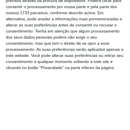
precisos através da procura de dispositivos. Poderá clicar para
Analisando os dados para igual período até
consentir o processamento por nossa parte e pela parte dos
nossos 1733 parceiros, conforme descrito acima. Em
2015, verifica-se que é o valor mais baixo
alternativa, pode aceder a informações mais pormenorizadas e
registado desde essa data.
alterar as suas preferências antes de consentir ou recusar o
consentimento.
Tenha em atenção que algum processamento
dos seus dados pessoais poderá não exigir o seu
Em 2015, foram realizados no primeiro
consentimento, mas que tem o direito de se opor a esse
trimestre do ano 19.656 testes, número que
processamento. As suas preferências serão aplicadas apenas a
subiu para 20.992 no ano seguinte e caiu para
este website. Você pode alterar suas preferências ou retirar seu
consentimento a qualquer momento voltando a este site e
20.735, em 2017, e para 20.364, em 2018. No
clicando no botão "Privacidade" na parte inferior da página.
ano seguinte, subiu para 21.348 e, em 2020,
baixou para 21.124.
Segundo os dados,
Lisboa foi o distrito com
mais “testes do pezinho” realizados (5.343),
seguido do Porto (3.418), Braga (1.329) e
Setúbal (1.321).