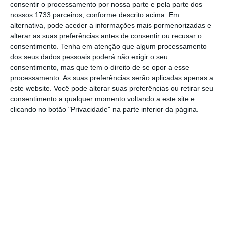
consentir o processamento por nossa parte e pela parte dos
nossos 1733 parceiros, conforme descrito acima. Em
alternativa, pode aceder a informações mais pormenorizadas e
“Na Escola do Futuro aproveitam-se as
alterar as suas preferências antes de consentir ou recusar o
consentimento.
Tenha em atenção que algum processamento
capacidades digitais das crianças para
dos seus dados pessoais poderá não exigir o seu
potenciar as suas competências num futuro
consentimento, mas que tem o direito de se opor a esse
próximo de empregabilidade, havendo maior
processamento. As suas preferências serão aplicadas apenas a
este website. Você pode alterar suas preferências ou retirar seu
probabilidade de ingressar no mercado de
consentimento a qualquer momento voltando a este site e
trabalho mais facilmente”, lê-se em
clicando no botão "Privacidade" na parte inferior da página.
comunicado.
O custo de cada semana de férias é de 101
euros mais IVA, sendo gratuito para os
Assemblies. As inscrições podem ser feitas no
site
da Assembly ou através de correio
eletrónico (
geral@assembly.pt
).