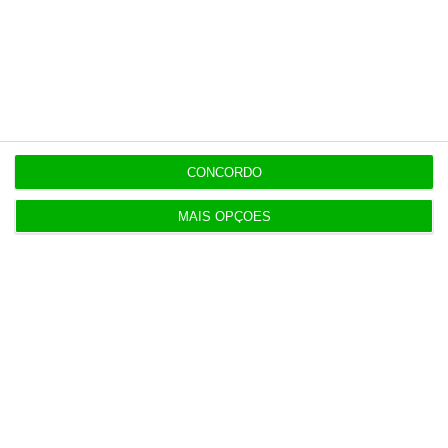
Populares
Perdoai-lhes, São “Nossos”
3 Agosto 2026
CONCORDO
Euribor inicia agosto a descer a três, seis e 12
MAIS OPÇÕES
meses
3 Agosto 2026
SEDES pede intervenção política para
salvaguardar refinaria
3 Agosto 2026
ESA BIC Tagus abre nova call para incubar