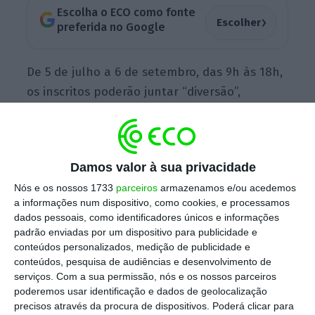
Escolha o ECO como fonte
›
Escolher
preferida no Google
De 5 de julho a 6 de setembro, das 9h às 18h,
os inscritos poderão juntar “diversão”,
“aprendizagem” e “aventuras tecnológicas”,
refere a Assembly, em comunicado. “As férias
contam com desenvolvimento de projetos,
Damos valor à sua privacidade
aulas
tech, quiz,
treinos de
eSports, gaming
e
Nós e os nossos 1733
parceiros
armazenamos e/ou acedemos
realidade virtual”, o que pode ser benéfico
a informações num dispositivo, como cookies, e processamos
para o futuro profissional destas novas
dados pessoais, como identificadores únicos e informações
gerações, defende a empresa.
padrão enviadas por um dispositivo para publicidade e
conteúdos personalizados, medição de publicidade e
conteúdos, pesquisa de audiências e desenvolvimento de
serviços.
Com a sua permissão, nós e os nossos parceiros
poderemos usar identificação e dados de geolocalização
Portuguese Women in Tech Awards estão de volta
precisos através da procura de dispositivos. Poderá clicar para
Ler Mais