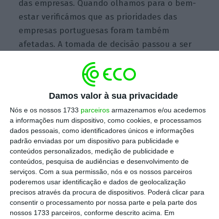
das empresas. Quando olhamos para o bem-
estar verificámos que as prioridades das
empresas portuguesas foram também
afetadas. A tomada de decisão passou a ser
mais suportada por D&A
[data
&
analytics];
há
uma maior majoração custo-investimento do
benefício oferecido tendo por base o índice
Damos valor à sua privacidade
de utilização do mesmo; e começaram a usar-
Nós e os nossos 1733
parceiros
armazenamos e/ou acedemos
se as soluções de bem-estar para promover a
a informações num dispositivo, como cookies, e processamos
reputação enquanto empregador”, afirma
dados pessoais, como identificadores únicos e informações
Joana Coelho, HR
solutions senior associate
padrão enviadas por um dispositivo para publicidade e
conteúdos personalizados, medição de publicidade e
da Aon, à Pessoas.
conteúdos, pesquisa de audiências e desenvolvimento de
serviços.
Com a sua permissão, nós e os nossos parceiros
Além de mais de metade das organizações
poderemos usar identificação e dados de geolocalização
precisos através da procura de dispositivos. Poderá clicar para
nacionais implementarem estratégias
consentir o processamento por nossa parte e pela parte dos
promotoras do bem-estar, o estudo da
nossos 1733 parceiros, conforme descrito acima. Em