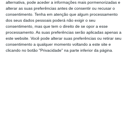
multinacional britânica revela também que
alternativa, pode aceder a informações mais pormenorizadas e
alterar as suas preferências antes de consentir ou recusar o
38% das empresas portuguesas consideram o
consentimento.
Tenha em atenção que algum processamento
bem-estar um fator extremamente importante
dos seus dados pessoais poderá não exigir o seu
para a organização
. Valor alinhado com os
consentimento, mas que tem o direito de se opor a esse
processamento. As suas preferências serão aplicadas apenas a
resultados apurados na região EMEA (Europa,
este website. Você pode alterar suas preferências ou retirar seu
Oriente Médio e África) e a nível global, 39% e
consentimento a qualquer momento voltando a este site e
38%, respetivamente.
clicando no botão "Privacidade" na parte inferior da página.
Planos de benefícios crescem 20% nas empresas de
nearshore
Ler Mais
A aposta no bem-estar dos colaboradores
tem retorno, sendo possível verificar-se um
impacto positivo no desempenho das
empresas que optam por este tipo de