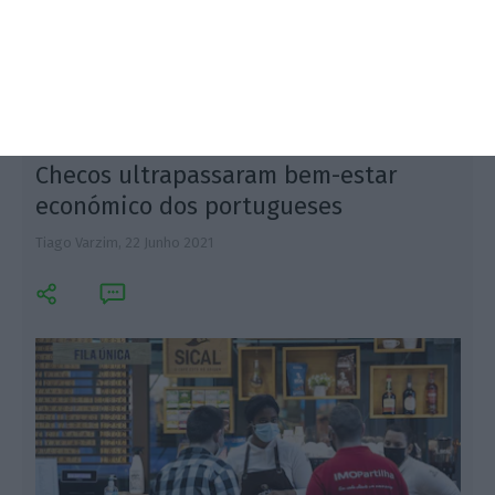
psicológica e cognitiva é fundamental.
Checos ultrapassaram bem-estar
económico dos portugueses
Tiago Varzim,
22 Junho 2021