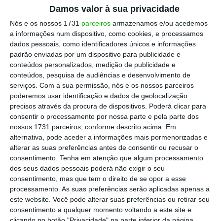
Damos valor à sua privacidade
Conheça as 42 empresas da Business Roundtable
Nós e os nossos 1731
parceiros
armazenamos e/ou acedemos
Portugal
a informações num dispositivo, como cookies, e processamos
dados pessoais, como identificadores únicos e informações
Ler Mais
padrão enviadas por um dispositivo para publicidade e
conteúdos personalizados, medição de publicidade e
conteúdos, pesquisa de audiências e desenvolvimento de
Em segundo lugar na tabela ficou
a VdA, como
serviços.
Com a sua permissão, nós e os nossos parceiros
um volume de artigos publicados a rondar os
poderemos usar identificação e dados de geolocalização
16%, seguida pela Abreu Advogados (10%),
precisos através da procura de dispositivos. Poderá clicar para
consentir o processamento por nossa parte e pela parte dos
Linklaters (10%) e a Morais Leitão (9%).
nossos 1731 parceiros, conforme descrito acima. Em
alternativa, pode aceder a informações mais pormenorizadas e
“Num setor extremamente competitivo e com
alterar as suas preferências antes de consentir ou recusar o
consentimento.
Tenha em atenção que algum processamento
casos cada vez mais mediáticos, que expõem
dos seus dados pessoais poderá não exigir o seu
cada vez mais os profissionais da área
consentimento, mas que tem o direito de se opor a esse
jurídica, as sociedades de advogados
processamento. As suas preferências serão aplicadas apenas a
este website. Você pode alterar suas preferências ou retirar seu
comunicam cada vez mais sobre as diversas
consentimento a qualquer momento voltando a este site e
áreas do direito”, refere a CARMA.
clicando no botão "Privacidade" na parte inferior da página.