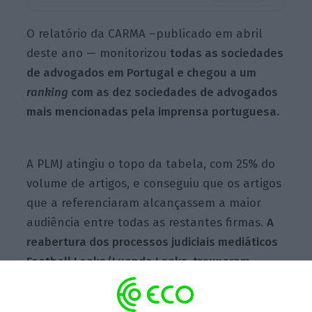
O relatório da CARMA –publicado em abril
deste ano — monitorizou
todas as sociedades
de advogados em Portugal e chegou a um
ranking
com as dez sociedades de advogados
mais mencionadas pela imprensa portuguesa.
A PLMJ atingiu o topo da tabela, com 25% do
volume de artigos, e conseguiu que os artigos
que a referenciaram alcançassem a maior
audiência entre todas as restantes firmas.
A
reabertura dos processos judiciais mediáticos
Football Leaks/Luanda Leaks, trouxeram
mediatismo ao maior escritório de advogados
do mercado.