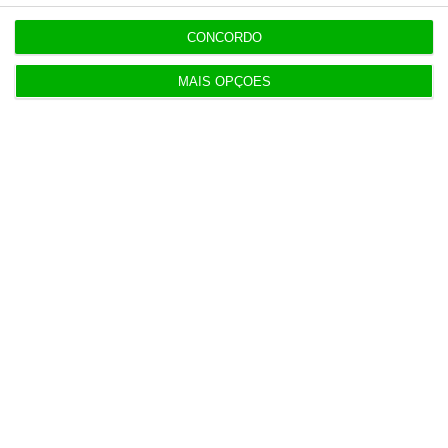
8:27
Conflito de interesses no SUCH anula negócios de
CONCORDO
milhões
MAIS OPÇÕES
8:11
Hoje nas notícias: discriminação salarial, ferrovia
e PS
8:00
Geely quer liderar a próxima geração da
mobilidade
7:07
Exército com 16,5 milhões para compra de veículos
7:07