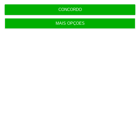
de Itália
CONCORDO
MAIS OPÇÕES
14:22
Honda HR-V: a razão vence a moda no trânsito e
nas férias
12:34
Eclipse. Dos óculos grátis aos telescópios de 12
mil euros
12:09
Benfica lança petição pela suspensão dos direitos
de TV
11:49
Multicare foca website como ponto de acesso à