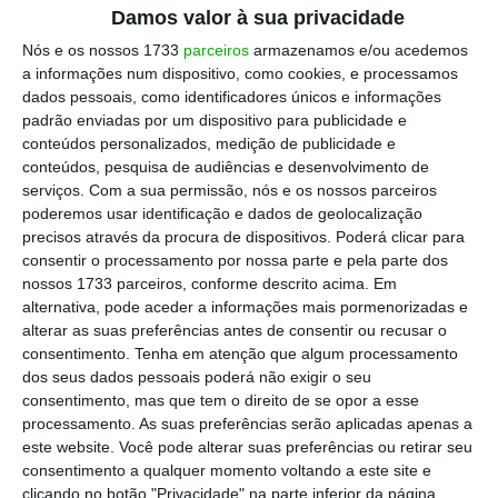
Damos valor à sua privacidade
Localizado e detido em Durban — no dia 11 de
Nós e os nossos 1733
parceiros
armazenamos e/ou acedemos
dezembro — no âmbito de mandado
a informações num dispositivo, como cookies, e processamos
dados pessoais, como identificadores únicos e informações
internacional de detenção, após quase
três
padrão enviadas por um dispositivo para publicidade e
meses de fuga à justiça portuguesa, João
conteúdos personalizados, medição de publicidade e
Rendeiro
foi inicialmente presente ao juiz
conteúdos, pesquisa de audiências e desenvolvimento de
serviços.
Com a sua permissão, nós e os nossos parceiros
Rajesh Parshotam, do tribunal de Verulam,
poderemos usar identificação e dados de geolocalização
que lhe
decretou em 17 de dezembro a medida
precisos através da procura de dispositivos. Poderá clicar para
de coação mais gravosa, a prisão preventiva,
consentir o processamento por nossa parte e pela parte dos
nossos 1733 parceiros, conforme descrito acima. Em
remetendo-o para uma das maiores prisões do
alternativa, pode aceder a informações mais pormenorizadas e
país, depois de rejeitar a libertação mediante
alterar as suas preferências antes de consentir ou recusar o
caução.
consentimento.
Tenha em atenção que algum processamento
dos seus dados pessoais poderá não exigir o seu
consentimento, mas que tem o direito de se opor a esse
processamento. As suas preferências serão aplicadas apenas a
Rendeiro fica detido até 21 de janeiro
este website. Você pode alterar suas preferências ou retirar seu
Ler Mais
consentimento a qualquer momento voltando a este site e
clicando no botão "Privacidade" na parte inferior da página.