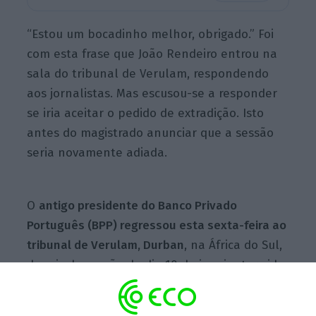
“Estou um bocadinho melhor, obrigado.” Foi
com esta frase que João Rendeiro entrou na
sala do tribunal de Verulam, respondendo
aos jornalistas. Mas escusou-se a responder
se iria aceitar o pedido de extradição. Isto
antes do magistrado anunciar que a sessão
seria novamente adiada.
O
antigo presidente do Banco Privado
Português (BPP) regressou esta sexta-feira ao
tribunal de Verulam, Durban
, na África do Sul,
depois da sessão de dia 10 de janeiro ter sido
adiada, por decisão do juiz do processo, para
dar início ao processo formal de extradição.