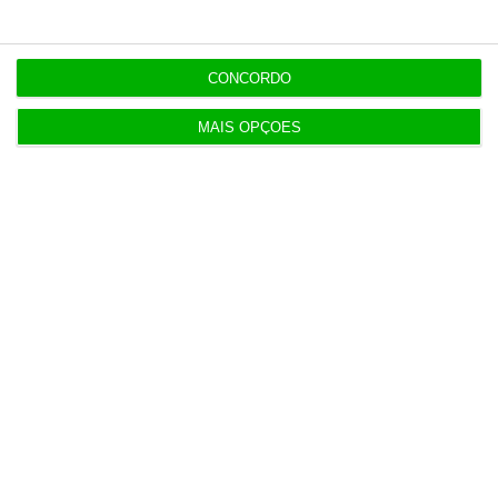
CONCORDO
MAIS OPÇÕES
Populares
“Se a centralização conseguir manter o bolo atual
já será uma vitória”
7:02
Tebas critica posição do Real Madrid em relação à
FIFA
3 Agosto 2026
Governo mantém calendário do 3.º ciclo