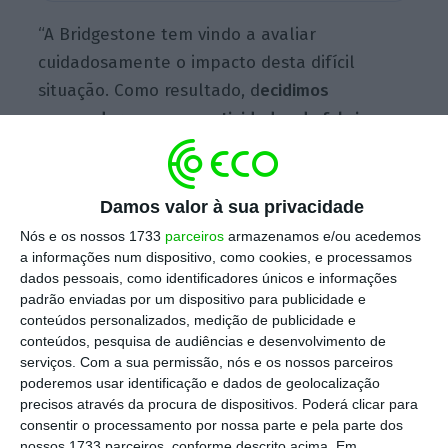
“A Bridgestone tem vindo a avaliar
cuidadosamente o impacto desta difícil
situação. Como resultado, d
ecidimos
suspender as nossas atividades de fabrico na
Rússia até nova ordem. A decisão entrará em
vigor na próxima sexta-feira, 18 de março
,
após os preparativos necessários”, refere a
Damos valor à sua privacidade
empresa num comunicado divulgado esta
Nós e os nossos 1733
parceiros
armazenamos e/ou acedemos
segunda-feira, no qual assinala também o
a informações num dispositivo, como cookies, e processamos
dados pessoais, como identificadores únicos e informações
congelamento de “quaisquer novos
padrão enviadas por um dispositivo para publicidade e
investimentos” e a suspensão de “todas as
conteúdos personalizados, medição de publicidade e
exportações para a Rússia com efeito
conteúdos, pesquisa de audiências e desenvolvimento de
serviços.
Com a sua permissão, nós e os nossos parceiros
imediato”.
poderemos usar identificação e dados de geolocalização
precisos através da procura de dispositivos. Poderá clicar para
consentir o processamento por nossa parte e pela parte dos
No comunicado, a fabricante de pneus com
nossos 1733 parceiros, conforme descrito acima. Em