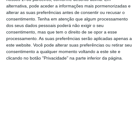
alternativa, pode aceder a informações mais pormenorizadas e
sede internacional no Japão, garante que
vai
alterar as suas preferências antes de consentir ou recusar o
“cuidar” dos seus “mais de 1.000
consentimento.
Tenha em atenção que algum processamento
colaboradores”
na fábrica de pneus para
dos seus dados pessoais poderá não exigir o seu
consentimento, mas que tem o direito de se opor a esse
automóveis em Ulyanovsk e nos seus
processamento. As suas preferências serão aplicadas apenas a
escritórios de venda, afirmando que irá
este website. Você pode alterar suas preferências ou retirar seu
“apoiá-los financeiramente neste momento”.
consentimento a qualquer momento voltando a este site e
clicando no botão "Privacidade" na parte inferior da página.
“À medida que a situação evolui, a gestão
global e regional da Bridgestone continuará
a acompanhar de perto a situação e a
adaptar os planos de forma flexível sempre
que necessário. Esperamos que a produção
industrial fora da Rússia permaneça estável
nas próximas semanas”, assinala o
documento.