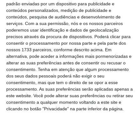
esclarecimentos sobre as suas viagens ao
padrão enviadas por um dispositivo para publicidade e
Brasil,
onde está a realizar um doutoramento.
conteúdos personalizados, medição de publicidade e
conteúdos, pesquisa de audiências e desenvolvimento de
serviços.
Com a sua permissão, nós e os nossos parceiros
Sócrates ainda tentou que o seu
poderemos usar identificação e dados de geolocalização
interrogatório agendado para esta quinta-
precisos através da procura de dispositivos. Poderá clicar para
consentir o processamento por nossa parte e pela parte dos
feira, fosse adiado. Mas a juíza recusou. Fonte
nossos 1733 parceiros, conforme descrito acima. Em
judicial confirmou à Lusa que “a diligência
alternativa, pode aceder a informações mais pormenorizadas e
(interrogatório) continua marcada” para
alterar as suas preferências antes de consentir ou recusar o
consentimento.
Tenha em atenção que algum processamento
quinta-feira, pelas 10:00, no Tribunal Central
dos seus dados pessoais poderá não exigir o seu
Criminal de Lisboa, revelando que “foi
consentimento, mas que tem o direito de se opor a esse
indeferido o requerimento” apresentado pela
processamento. As suas preferências serão aplicadas apenas a
este website. Você pode alterar suas preferências ou retirar seu
defesa do antigo governante.
consentimento a qualquer momento voltando a este site e
clicando no botão "Privacidade" na parte inferior da página.
Sócrates acusa Ministério Público de “abuso e
violência”
Ler Mais