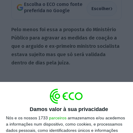
Escolha o ECO como fonte
›
Escolher
preferida no Google
Pelo menos foi essa a proposta do Ministério
Público para agravar as medidas de coação a
que o arguido e ex-primeiro ministro socialista
estava sujeito mas que só será validada
dentro de dias pela juíza.
Até aqui, Sócrates estava sujeito apenas ao
Termo de Identidade e Residência (TIR).
Damos valor à sua privacidade
Durante cerca de duas horas José Sócrates foi
interrogado pela juíza titular do processo
Nós e os nossos 1733
parceiros
armazenamos e/ou acedemos
a informações num dispositivo, como cookies, e processamos
extraído da Operação Marquês para prestar
dados pessoais, como identificadores únicos e informações