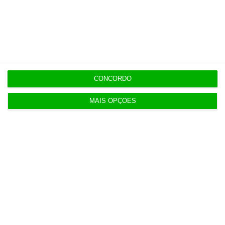
ingleses
10:21
Preços o Irão continuarão a marcar rumo dos
mercados
CONCORDO
10:10
MAIS OPÇÕES
Investidores regressam à Europa com lucros em
alta
Populares
Tumultos pós-eleições aumentam 55% sinistros