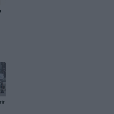
m
rir