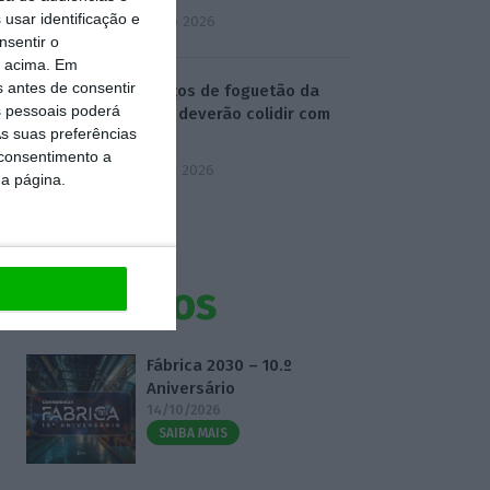
usar identificação e
4 Agosto 2026
nsentir o
o acima. Em
s antes de consentir
Destroços de foguetão da
 pessoais poderá
SpaceX deverão colidir com
s suas preferências
Lua
 consentimento a
5 Agosto 2026
da página.
Eventos
Fábrica 2030 – 10.º
Aniversário
14/10/2026
SAIBA MAIS