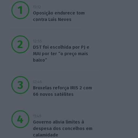
13:12
Oposição endurece tom
contra Luís Neves
12:55
DST foi escolhida por PJ e
MAI por ter “o preço mais
baixo”
12:48
Bruxelas reforça IRIS 2 com
66 novos satélites
11:49
Governo alivia limites à
despesa dos concelhos em
calamidade