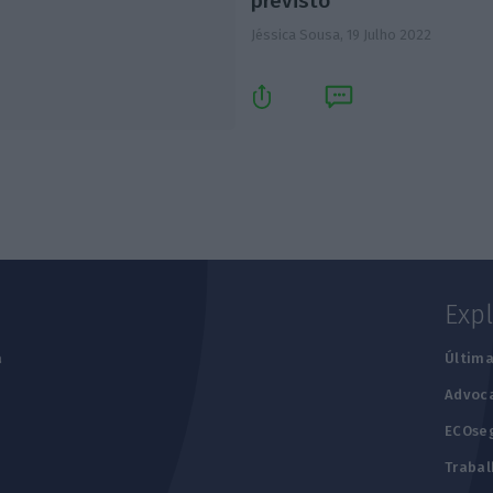
previsto
Jéssica Sousa,
19 Julho 2022
Exp
a
Última
Advoc
ECOse
Trabal