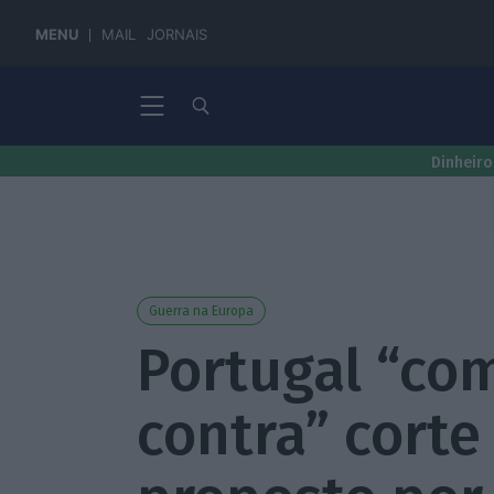
MENU
MAIL
JORNAIS
Dinheiro
Guerra na Europa
Portugal “co
contra” corte