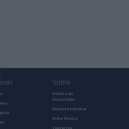
lorar
Sobre
s
Política de
Privacidade
atus
Estatuto Editorial
guros
Ficha Técnica
ho
Contactos