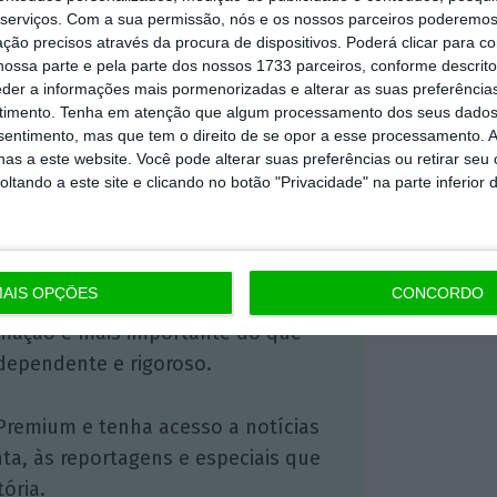
iedade entre Estados membros, explicou von
serviços.
Com a sua permissão, nós e os nossos parceiros poderemos 
dos membros deverão estar preparados para
ção precisos através da procura de dispositivos. Poderá clicar para co
ossa parte e pela parte dos nossos 1733 parceiros, conforme descrit
tantes em caso de emergência severa.
eder a informações mais pormenorizadas e alterar as suas preferência
timento.
Tenha em atenção que algum processamento dos seus dados
nsentimento, mas que tem o direito de se opor a esse processamento. A
https://eco.sapo.pt/2022/07/20/portugal-completamente-contra-corte-de-15-do-gas-proposto-por-bruxelas/
Copiar
as a este website. Você pode alterar suas preferências ou retirar seu
tando a este site e clicando no botão "Privacidade" na parte inferior 
 ECO Premium
AIS OPÇÕES
CONCORDO
mação é mais importante do que
dependente e rigoroso.
Premium e tenha acesso a notícias
nta, às reportagens e especiais que
ória.